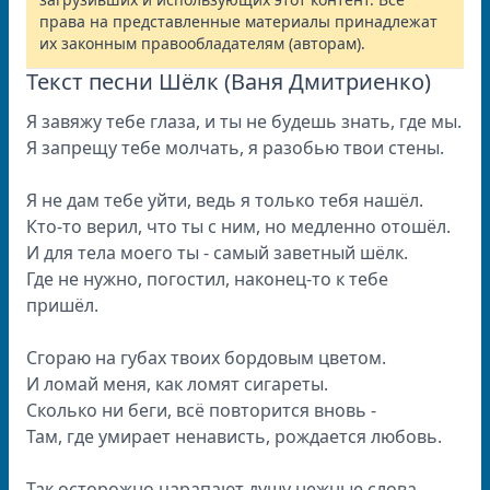
права на представленные материалы принадлежат
их законным правообладателям (авторам).
Текст песни Шёлк (Ваня Дмитриенко)
Я завяжу тебе глаза, и ты не будешь знать, где мы.
Я запрещу тебе молчать, я разобью твои стены.
Я не дам тебе уйти, ведь я только тебя нашёл.
Кто-то верил, что ты с ним, но медленно отошёл.
И для тела моего ты - самый заветный шёлк.
Где не нужно, погостил, наконец-то к тебе
пришёл.
Сгораю на губах твоих бордовым цветом.
И ломай меня, как ломят сигареты.
Сколько ни беги, всё повторится вновь -
Там, где умирает ненависть, рождается любовь.
Так осторожно царапают душу нежные слова.