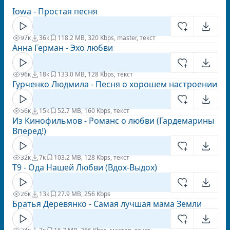
Iowa - Простая песня
97к
36к
11
8.2 MB, 320 Kbps, master, текст
Анна Герман - Эхо любви
96к
18к
13
3.0 MB, 128 Kbps, текст
Гурченко Людмила - Песня о хорошем настроении
56к
15к
5
2.7 MB, 160 Kbps, текст
Из Кинофильмов - Романс о любви (Гардемарины
Вперед!)
32к
7к
10
3.2 MB, 128 Kbps, текст
Т9 - Ода Нашей Любви (Вдох-Выдох)
26к
13к
2
7.9 MB, 256 Kbps
Братья Деревянко - Cамая лучшая мама Земли