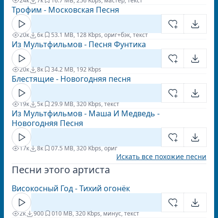
24к
7к
1
6.7 MB, 256 Kbps, мастер, текст
Трофим - Московская Песня
20к
6к
5
3.1 MB, 128 Kbps, ориг+бэк, текст
Из Мультфильмов - Песня Фунтика
20к
8к
3
4.2 MB, 192 Kbps
Блестящие - Новогодняя песня
19к
5к
2
9.9 MB, 320 Kbps, текст
Из Мультфильмов - Маша И Медведь -
Новогодняя Песня
17к
8к
0
7.5 MB, 320 Kbps, ориг
Искать все похожие песни
Песни этого артиста
Високосный Год - Тихий огонёк
2к
900
0
10 MB, 320 Kbps, минус, текст