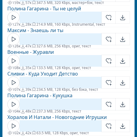
159к
57к
34
7.5 MB, 320 Kbps, мастер+бэк, текст
Полина Гагарина - Ты не целуй
127к
28к
21
4.9 MB, 160 Kbps, Instrumental, текст
Максим - Знаешь ли ты
126к
47к
32
7.6 MB, 256 Kbps, ориг, текст
Военные - Журавли
108к
35к
13
3.5 MB, 128 Kbps, ориг, текст
Сливки - Куда Уходит Детство
107к
39к
23
4.5 MB, 128 Kbps, без бэка, текст
Полина Гагарина - Кукушка
104к
48к
23
7.3 MB, 256 Kbps, текст
Хоралов И Натали - Новогодние Игрушки
102к
42к
6
3.5 MB, 128 Kbps, ориг, текст