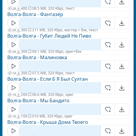
2к
400
0
8.5 MB, 320 Kbps, текст
Волга-Волга - Фантазёр
2к
300
2
11 MB, 320 Kbps, мастер + бэк, текст
Волга-Волга - Губит Людей Не Пиво
2к
300
0
9.1 MB, 320 Kbps, ориг+бэк
Волга-Волга - Малиновка
1к
300
0
7.5 MB, 320 Kbps, текст
Волга-Волга - Если Б Я Был Султан
1к
200
0
6.6 MB, 320 Kbps, ориг
Волга-Волга - Мы Бандито
1к
100
0
10 MB, 320 Kbps, ориг
Волга-Волга - Крыша Дома Твоего