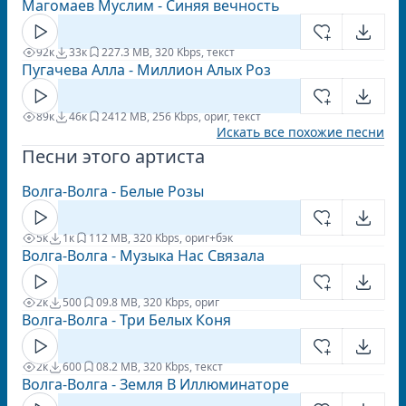
Магомаев Муслим - Синяя вечность
92к
33к
22
7.3 MB, 320 Kbps, текст
Пугачева Алла - Миллион Алых Роз
89к
46к
24
12 MB, 256 Kbps, ориг, текст
Искать все похожие песни
Песни этого артиста
Волга-Волга - Белые Розы
5к
1к
1
12 MB, 320 Kbps, ориг+бэк
Волга-Волга - Музыка Нас Связала
2к
500
0
9.8 MB, 320 Kbps, ориг
Волга-Волга - Три Белых Коня
2к
600
0
8.2 MB, 320 Kbps, текст
Волга-Волга - Земля В Иллюминаторе