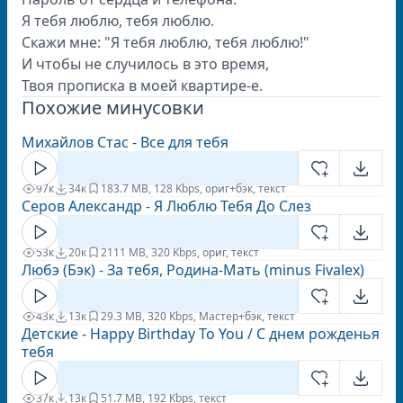
Я тебя люблю, тебя люблю.
Скажи мне: "Я тебя люблю, тебя люблю!"
И чтобы не случилось в это время,
Твоя прописка в моей квартире-е.
Похожие минусовки
Михайлов Стас - Все для тебя
97к
34к
18
3.7 MB, 128 Kbps, ориг+бэк, текст
Серов Александр - Я Люблю Тебя До Слез
53к
20к
21
11 MB, 320 Kbps, ориг, текст
Любэ (Бэк) - За тебя, Родина-Мать (minus Fivalex)
43к
13к
2
9.3 MB, 320 Kbps, Мастер+бэк, текст
Детские - Happy Birthday To You / С днем рожденья
тебя
37к
13к
5
1.7 MB, 192 Kbps, текст