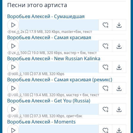
Песни этого артиста
Воробьев Алексей - Сумашедшая
6к
2к
1
7.9 MB, 320 Kbps, master+бэк, текст
Воробьев Алексей - Самая красивая
2к
500
1
9.0 MB, 320 Kbps, мастер + бэк, текст
Воробьев Алексей - New Russian Kalinka
900
100
0
7.8 MB, 320 Kbps
Воробьев Алексей - Самая красивая (ремикс)
700
100
1
9.4 MB, 320 Kbps, мастер + бэк, текст
Воробьев Алексей - Get You (Russia)
700
100
0
7.3 MB, 320 Kbps, ориг+бэк
Воробьев Алексей - Moments