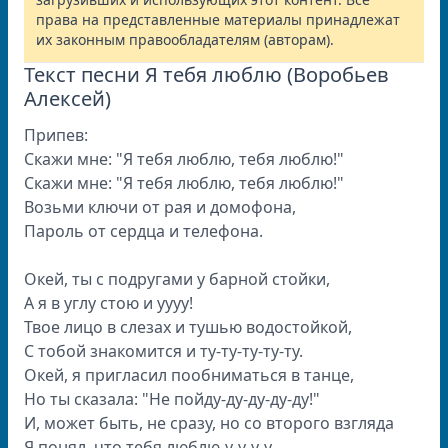
права на представленные материалы принадлежат
их законным правообладателям (авторам).
Текст песни Я тебя люблю (Воробьев
Алексей)
Припев:
Скажи мне: "Я тебя люблю, тебя люблю!"
Скажи мне: "Я тебя люблю, тебя люблю!"
Возьми ключи от рая и домофона,
Пароль от сердца и телефона.
Окей, ты с подругами у барной стойки,
А я в углу стою и уууу!
Твое лицо в слезах и тушью водостойкой,
С тобой знакомится и ту-ту-ту-ту-ту.
Окей, я пригласил пообниматься в танце,
Но ты сказала: "Не пойду-ду-ду-ду-ду!"
И, может быть, не сразу, но со второго взгляда
Я понял, что тебя люблю-у-у-у-у.