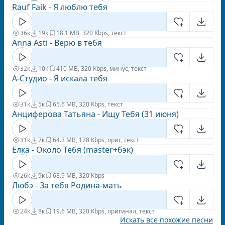
Rauf Faik - Я люблю тебя
36к
19к
1
8.1 MB, 320 Kbps, текст
Anna Asti - Верю в тебя
32к
10к
4
10 MB, 320 Kbps, минус, текст
А-Студио - Я искала тебя
31к
5к
6
5.6 MB, 320 Kbps, текст
Анциферова Татьяна - Ищу Тебя (31 июня)
31к
7к
6
4.3 MB, 128 Kbps, ориг, текст
Елка - Около Тебя (master+бэк)
26к
9к
6
8.9 MB, 320 Kbps
Любэ - За тебя Родина-мать
24к
8к
1
9.6 MB, 320 Kbps, оригинал, текст
Искать все похожие песни