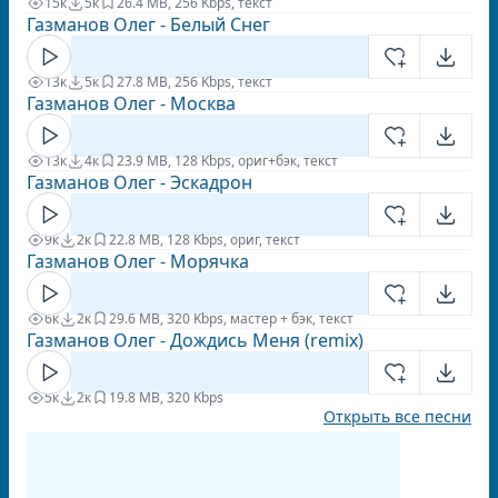
15к
5к
2
6.4 MB, 256 Kbps, текст
Газманов Олег - Белый Снег
13к
5к
2
7.8 MB, 256 Kbps, текст
Газманов Олег - Москва
13к
4к
2
3.9 MB, 128 Kbps, ориг+бэк, текст
Газманов Олег - Эскадрон
9к
2к
2
2.8 MB, 128 Kbps, ориг, текст
Газманов Олег - Морячка
6к
2к
2
9.6 MB, 320 Kbps, мастер + бэк, текст
Газманов Олег - Дождись Меня (remix)
5к
2к
1
9.8 MB, 320 Kbps
Открыть все песни