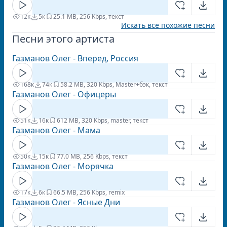
12к
5к
2
5.1 MB, 256 Kbps, текст
Искать все похожие песни
Песни этого артиста
Газманов Олег - Вперед, Россия
168к
74к
5
8.2 MB, 320 Kbps, Master+бэк, текст
Газманов Олег - Офицеры
51к
16к
6
12 MB, 320 Kbps, master, текст
Газманов Олег - Мама
50к
15к
7
7.0 MB, 256 Kbps, текст
Газманов Олег - Морячка
17к
6к
6
6.5 MB, 256 Kbps, remix
Газманов Олег - Ясные Дни