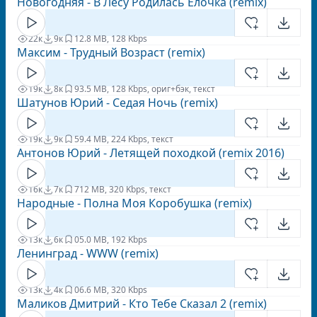
Новогодняя - В Лесу Родилась Елочка (remix)
22к
9к
1
2.8 MB, 128 Kbps
Максим - Трудный Возраст (remix)
19к
8к
9
3.5 MB, 128 Kbps, ориг+бэк, текст
Шатунов Юрий - Седая Ночь (remix)
19к
9к
5
9.4 MB, 224 Kbps, текст
Антонов Юрий - Летящей походкой (remix 2016)
16к
7к
7
12 MB, 320 Kbps, текст
Народные - Полна Моя Коробушка (remix)
13к
6к
0
5.0 MB, 192 Kbps
Ленинград - WWW (remix)
13к
4к
0
6.6 MB, 320 Kbps
Маликов Дмитрий - Кто Тебе Сказал 2 (remix)