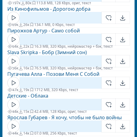
197к
80к
11
3.8 MB, 128 Kbps, ориг, текст
Из Кинофильмов - Дорогою добра
69к
26к
13
4.1 MB, 0 Kbps, текст
Пирожков Артур - Само собой
64к
22к
1
6.3 MB, 320 Kbps, нейромастер + бэк, текст
Slava Skripka - Бобр (Зимний сон)
56к
16к
7
6.5 MB, 320 Kbps, нейромастер + бэк, текст
Пугачева Алла - Позови Меня С Собой
47к
19к
17
12 MB, 320 Kbps, текст
Детские - Облака
44к
15к
4
2.4 MB, 128 Kbps, ориг, текст
Ярослав Губарев - Я хочу, чтобы не было войны
44к
14к
0
7.0 MB, 256 Kbps, текст