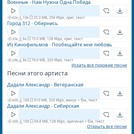
Военные - Нам Нужна Одна Победа
42к
14к
2
5.3 MB, 256 Kbps, ориг, текст
Город 312 - Обернись
35к
6к
7
3.5 MB, 128 Kbps, ориг, текст
Из Кинофильмов - Пообещайте мне любовь
29к
8к
7
9.0 MB, 320 Kbps, текст
Искать все похожие песни
Песни этого артиста
Дадали Александр - Ветеранская
400
100
0
10 MB, 320 Kbps, минус + бэк, текст
Дадали Александр - Сибирская
300
100
0
4.8 MB, 128 Kbps, оригинал + бэк, текст
Открыть все песни