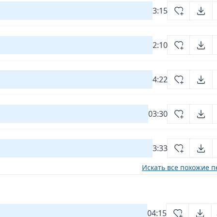
3:15
2:10
4:22
03:30
3:33
Искать все похожие п
04:15