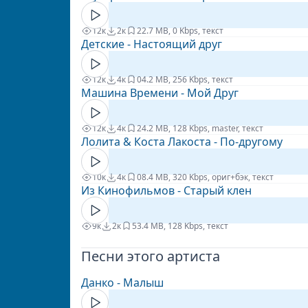
12к
2к
2
2.7 MB, 0 Kbps, текст
Детские - Настоящий друг
12к
4к
0
4.2 MB, 256 Kbps, текст
Машина Времени - Мой Друг
12к
4к
2
4.2 MB, 128 Kbps, master, текст
Лолита & Коста Лакоста - По-другому
10к
4к
0
8.4 MB, 320 Kbps, ориг+бэк, текст
Из Кинофильмов - Старый клен
9к
2к
5
3.4 MB, 128 Kbps, текст
Песни этого артиста
Данко - Малыш