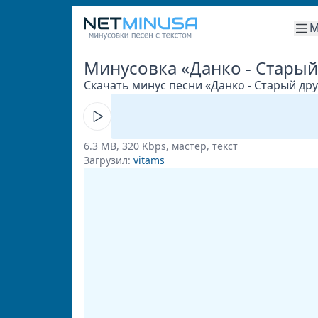
М
Минусовка «Данко - Старый
Скачать минус песни «Данко - Старый дру
6.3 MB, 320 Kbps, мастер, текст
Загрузил:
vitams