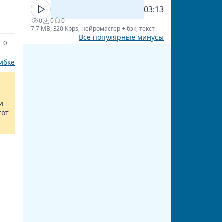
03:13
0
0
0
7.7 MB, 320 Kbps, нейромастер + бэк, текст
Все популярные минусы
0
ибке
и
тот