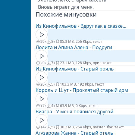
Вновь играет для меня.
Похожие минусовки
Из Кинофильмов - Вдруг как в сказке...
26к
8к
8
5.3 MB, 256 Kbps, текст
Лолита и Апина Алена - Подруги
20к
7к
2
3.1 MB, 128 Kbps, ориг, текст
Из Кинофильмов - Старый рояль
20к
5к
10
3.3 MB, 192 Kbps, текст
Король и Шут - Проклятый старый дом
17к
4к
6
3.9 MB, 0 Kbps, текст
Виагра - У меня появился другой
14к
5к
3
6.2 MB, 254 Kbps, master+бэк, текст
Агузарова Жанна - Старый отель