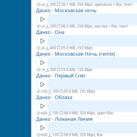
2к
300
2
8.1 MB, 256 Kbps, оригинал + бэк, текст
Данко - Московская ночь
2к
200
0
8.2 MB, 256 Kbps, мастер + бэк, текст
Данко - Она
2к
400
0
5.0 MB, 192 Kbps
Данко - Московская Ночь (remix)
1к
300
0
3.8 MB, 128 Kbps
Данко - Первый Снег
700
100
0
5.8 MB, 192 Kbps
Данко - Облака
600
100
0
8.9 MB, 320 Kbps, ориг+бэк
Данко - Ломаная Линия
600
100
0
8.9 MB, 320 Kbps, бэк