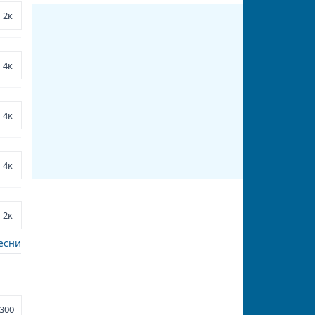
2к
4к
4к
4к
2к
есни
300