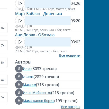
04:26
0
0
0
11 MB, 320 Kbps, мастер, текст
Март Бабаян - Доченька
03:20
0
0
0
8к
8.0 MB, 320 Kbps, оригинал + бэк, текст
Ани Лорак - Обожаю
03:02
7к
0
0
0
7.3 MB, 320 Kbps, мастер + бэк, текст
Все новинки
Авторы
5к
(3033 треков)
Илья
И
(2829 треков)
vitams
V
4к
(718 треков)
Максим
М
(218 треков)
Илья Мойсеенко
И
5к
(199 треков)
Мамажанов Борис
М
Все авторы