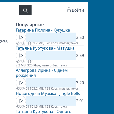
Войти
Популярные
Гагарина Полина - Кукушка
3:50
2:36
0
0
0
9.2 MB, 320 Kbps, master, текст
Татьяна Куртукова - Матушка
2:59
0
0
0
7.2 MB, 320 Kbps, минус+бэк, текст
Аллегрова Ирина - С днем
рождения
3:20
0
0
0
3.2 MB, 128 Kbps, master, текст
Новогодняя Музыка - Jingle Bells
2:01
0
0
0
1.9 MB, 128 Kbps, текст
Татьяна Куртукова - Одного