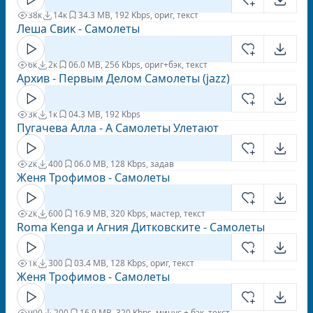
38к
14к
3
4.3 MB, 192 Kbps, ориг, текст
Леша Свик - Самолеты
6к
2к
0
6.0 MB, 256 Kbps, ориг+бэк, текст
Архив - Первым Делом Самолеты (jazz)
3к
1к
0
4.3 MB, 192 Kbps
Пугачева Алла - А Самолеты Улетают
2к
400
0
6.0 MB, 128 Kbps, задав
Женя Трофимов - Самолеты
2к
600
1
6.9 MB, 320 Kbps, мастер, текст
Roma Kenga и Агния Дитковските - Самолеты
1к
300
0
3.4 MB, 128 Kbps, ориг, текст
Женя Трофимов - Самолеты
900
200
1
6.9 MB, 320 Kbps, минус + бэк, текст