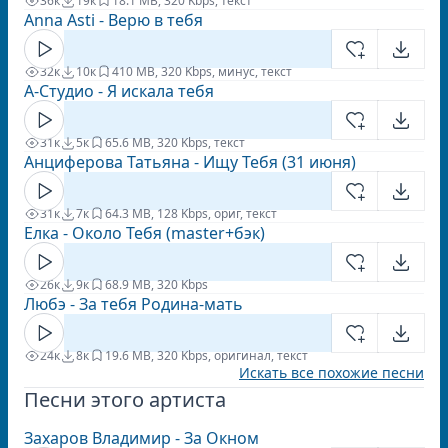
36к
19к
1
8.1 MB, 320 Kbps, текст
Anna Asti - Верю в тебя
32к
10к
4
10 MB, 320 Kbps, минус, текст
А-Студио - Я искала тебя
31к
5к
6
5.6 MB, 320 Kbps, текст
Анциферова Татьяна - Ищу Тебя (31 июня)
31к
7к
6
4.3 MB, 128 Kbps, ориг, текст
Елка - Около Тебя (master+бэк)
26к
9к
6
8.9 MB, 320 Kbps
Любэ - За тебя Родина-мать
24к
8к
1
9.6 MB, 320 Kbps, оригинал, текст
Искать все похожие песни
Песни этого артиста
Захаров Владимир - За Окном