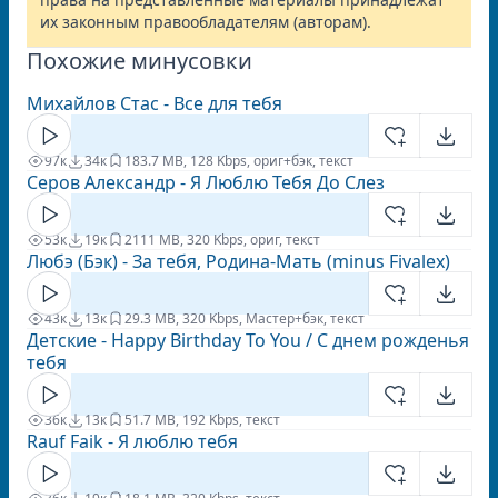
их законным правообладателям (авторам).
Похожие минусовки
Михайлов Стас - Все для тебя
97к
34к
18
3.7 MB, 128 Kbps, ориг+бэк, текст
Серов Александр - Я Люблю Тебя До Слез
53к
19к
21
11 MB, 320 Kbps, ориг, текст
Любэ (Бэк) - За тебя, Родина-Мать (minus Fivalex)
43к
13к
2
9.3 MB, 320 Kbps, Мастер+бэк, текст
Детские - Happy Birthday To You / С днем рожденья
тебя
36к
13к
5
1.7 MB, 192 Kbps, текст
Rauf Faik - Я люблю тебя