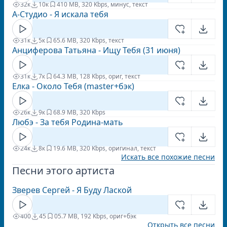
32к
10к
4
10 MB, 320 Kbps, минус, текст
А-Студио - Я искала тебя
31к
5к
6
5.6 MB, 320 Kbps, текст
Анциферова Татьяна - Ищу Тебя (31 июня)
31к
7к
6
4.3 MB, 128 Kbps, ориг, текст
Елка - Около Тебя (master+бэк)
26к
9к
6
8.9 MB, 320 Kbps
Любэ - За тебя Родина-мать
24к
8к
1
9.6 MB, 320 Kbps, оригинал, текст
Искать все похожие песни
Песни этого артиста
Зверев Cергей - Я Буду Лаской
400
45
0
5.7 MB, 192 Kbps, ориг+бэк
Открыть все песни