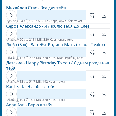
Михайлов Стас - Все для тебя
97к
34к
18
3.7 MB, 128 Kbps, ориг+бэк, текст
Серов Александр - Я Люблю Тебя До Слез
53к
20к
21
11 MB, 320 Kbps, ориг, текст
Любэ (Бэк) - За тебя, Родина-Мать (minus Fivalex)
43к
13к
2
9.3 MB, 320 Kbps, Мастер+бэк, текст
Детские - Happy Birthday To You / С днем рожденья
тебя
37к
13к
5
1.7 MB, 192 Kbps, текст
Rauf Faik - Я люблю тебя
36к
19к
1
8.1 MB, 320 Kbps, текст
Anna Asti - Верю в тебя