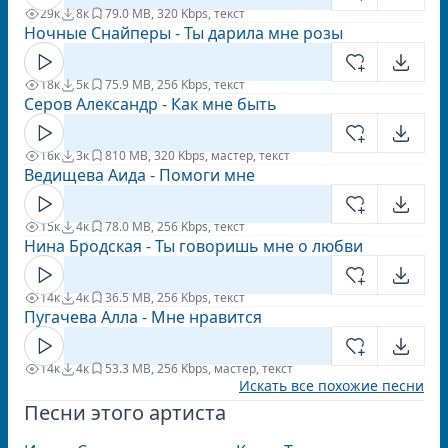
29к
8к
7
9.0 MB, 320 Kbps, текст
Ночные Снайперы - Ты дарила мне розы
18к
5к
7
5.9 MB, 256 Kbps, текст
Серов Александр - Как мне быть
16к
3к
8
10 MB, 320 Kbps, мастер, текст
Ведищева Аида - Помоги мне
15к
4к
7
8.0 MB, 256 Kbps, текст
Нина Бродская - Ты говоришь мне о любви
14к
4к
3
6.5 MB, 256 Kbps, текст
Пугачева Алла - Мне нравится
14к
4к
5
3.3 MB, 256 Kbps, мастер, текст
Искать все похожие песни
Песни этого артиста