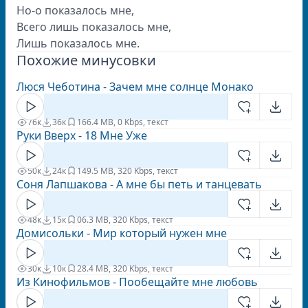
Но-о показалось мне,
Всего лишь показалось мне,
Лишь показалось мне.
Похожие минусовки
Люся Чеботина - Зачем мне солнце Монако
76к
36к
16
6.4 MB, 0 Kbps, текст
Руки Вверх - 18 Мне Уже
50к
24к
14
9.5 MB, 320 Kbps, текст
Соня Лапшакова - А мне бы петь и танцевать
48к
15к
0
6.3 MB, 320 Kbps, текст
Домисольки - Мир который нужен мне
30к
10к
2
8.4 MB, 320 Kbps, текст
Из Кинофильмов - Пообещайте мне любовь