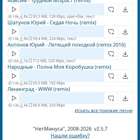
Максим - Трудный Возраст (remix)
19к
8к
9
3.5 MB, 128 Kbps, ориг+бэк, текст
Шатунов Юрий - Седая Ночь (remix)
19к
9к
5
9.4 MB, 224 Kbps, текст
Антонов Юрий - Летящей походкой (remix 2016)
16к
7к
7
12 MB, 320 Kbps, текст
Народные - Полна Моя Коробушка (remix)
13к
6к
0
5.0 MB, 192 Kbps
Ленинград - WWW (remix)
13к
4к
0
6.6 MB, 320 Kbps
Искать все похожие песни
"НетМинуса", 2008-2026 v2.5.7
Нашли ошибку?