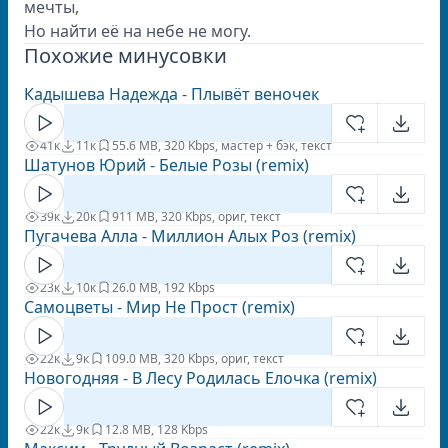
мечты,
Но найти её на небе не могу.
Похожие минусовки
Кадышева Надежда - Плывёт веночек
41к
11к
5
5.6 MB, 320 Kbps, мастер + бэк, текст
Шатунов Юрий - Белые Розы (remix)
39к
20к
9
11 MB, 320 Kbps, ориг, текст
Пугачева Алла - Миллион Алых Роз (remix)
23к
10к
2
6.0 MB, 192 Kbps
Самоцветы - Мир Не Прост (remix)
22к
9к
10
9.0 MB, 320 Kbps, ориг, текст
Новогодняя - В Лесу Родилась Елочка (remix)
22к
9к
1
2.8 MB, 128 Kbps