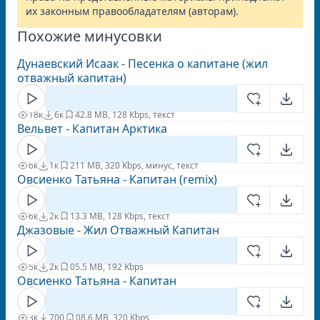
их законным правообладателям (авторам).
Похожие минусовки
Дунаевский Исаак - Песенка о капитане (жил
отважный капитан)
18к
6к
4
2.8 MB, 128 Kbps, текст
Вельвет - Капитан Арктика
6к
1к
2
11 MB, 320 Kbps, минус, текст
Овсиенко Татьяна - Капитан (remix)
6к
2к
1
3.3 MB, 128 Kbps, текст
Джазовые - Жил Отважный Капитан
5к
2к
0
5.5 MB, 192 Kbps
Овсиенко Татьяна - Капитан
3к
700
0
8.6 MB, 320 Kbps