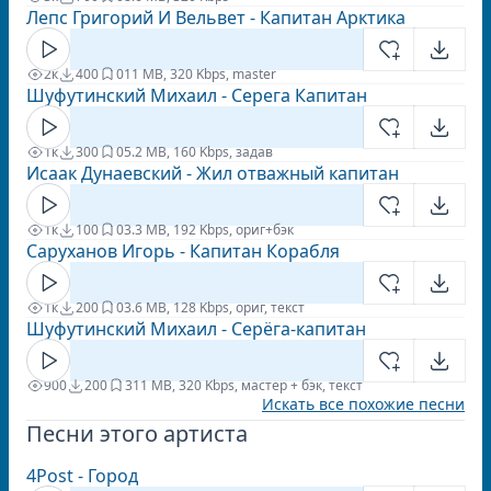
Лепс Григорий И Вельвет - Капитан Арктика
2к
400
0
11 MB, 320 Kbps, master
Шуфутинский Михаил - Серега Капитан
1к
300
0
5.2 MB, 160 Kbps, задав
Исаак Дунаевский - Жил отважный капитан
1к
100
0
3.3 MB, 192 Kbps, ориг+бэк
Саруханов Игорь - Капитан Корабля
1к
200
0
3.6 MB, 128 Kbps, ориг, текст
Шуфутинский Михаил - Серёга-капитан
900
200
3
11 MB, 320 Kbps, мастер + бэк, текст
Искать все похожие песни
Песни этого артиста
4Post - Город