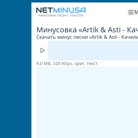
М
Минусовка «Artik & Asti - К
Скачать минус песни «Artik & Asti - Качел
9.0 MB, 320 Kbps, ориг, текст