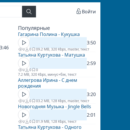
Войти
Популярные
Гагарина Полина - Кукушка
3:50
3:46
0
0
0
9.2 MB, 320 Kbps, master, текст
Татьяна Куртукова - Матушка
2:59
0
0
0
7.2 MB, 320 Kbps, минус+бэк, текст
Аллегрова Ирина - С днем
рождения
3:20
0
0
0
3.2 MB, 128 Kbps, master, текст
Новогодняя Музыка - Jingle Bells
2:01
0
0
0
1.9 MB, 128 Kbps, текст
Татьяна Куртукова - Одного