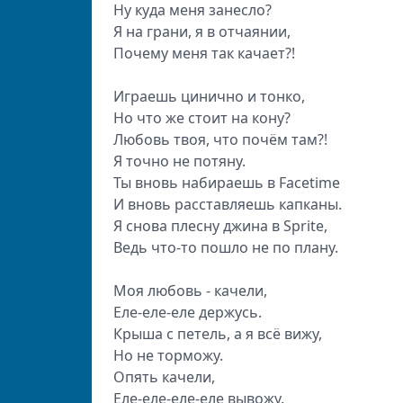
Ну куда меня занесло?
Я на грани, я в отчаянии,
Почему меня так качает?!
Играешь цинично и тонко,
Но что же стоит на кону?
Любовь твоя, что почём там?!
Я точно не потяну.
Ты вновь набираешь в Facetime
И вновь расставляешь капканы.
Я снова плесну джина в Sprite,
Ведь что-то пошло не по плану.
Моя любовь - качели,
Еле-еле-еле держусь.
Крыша с петель, а я всё вижу,
Но не торможу.
Опять качели,
Еле-еле-еле-еле вывожу.