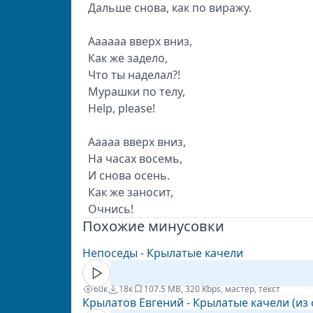
Дальше снова, как по виражу.
Аааааа вверх вниз,
Как же задело,
Что ты наделал?!
Мурашки по телу,
Help, please!
Ааааа вверх вниз,
На часах восемь,
И снова осень.
Как же заносит,
Очнись!
Похожие минусовки
Непоседы - Крылатые качели
60к
18к
10
7.5 MB, 320 Kbps, мастер, текст
Крылатов Евгений - Крылатые качели (и