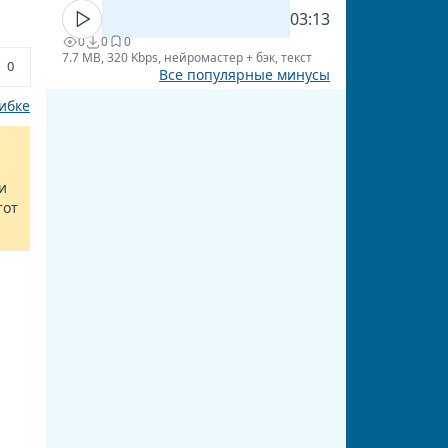
03:13
0
0
0
7.7 MB, 320 Kbps, нейромастер + бэк, текст
0
Все популярные минусы
ибке
и
тот