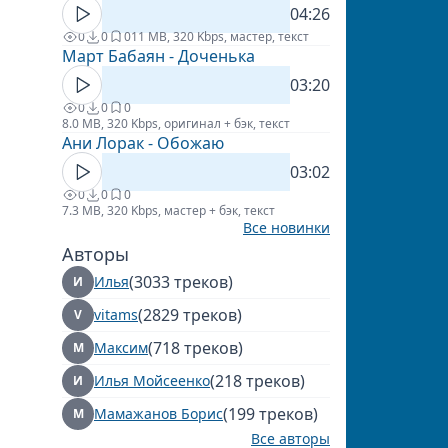
04:26
0
0
0
11 MB, 320 Kbps, мастер, текст
Март Бабаян - Доченька
03:20
0
0
0
8.0 MB, 320 Kbps, оригинал + бэк, текст
Ани Лорак - Обожаю
03:02
0
0
0
7.3 MB, 320 Kbps, мастер + бэк, текст
Все новинки
Авторы
(3033 треков)
Илья
И
(2829 треков)
vitams
V
(718 треков)
Максим
М
(218 треков)
Илья Мойсеенко
И
(199 треков)
Мамажанов Борис
М
Все авторы