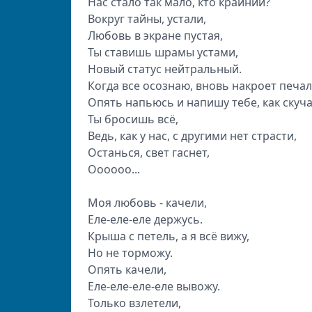
Нас стало так мало, кто крайний?
Вокруг тайны, устали,
Любовь в экране пустая,
Ты ставишь шрамы устами,
Новый статус нейтральный.
Когда все осознаю, вновь накроет печа
Опять напьюсь и напишу тебе, как скуч
Ты бросишь всё,
Ведь, как у нас, с другими нет страсти,
Останься, свет гаснет,
Оооооо...
Моя любовь - качели,
Еле-еле-еле держусь.
Крыша с петель, а я всё вижу,
Но не торможу.
Опять качели,
Еле-еле-еле-еле вывожу.
Только взлетели,