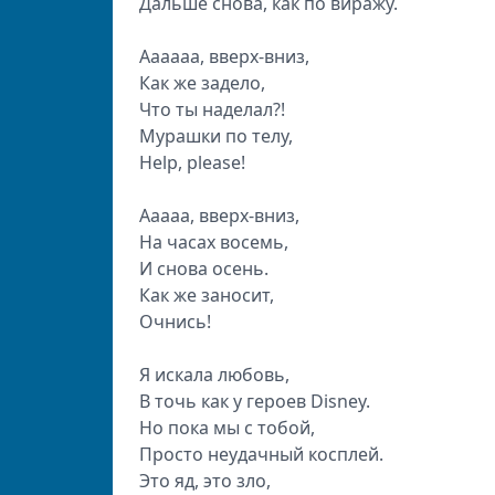
Дальше снова, как по виражу.
Аааааа, вверх-вниз,
Как же задело,
Что ты наделал?!
Мурашки по телу,
Help, please!
Ааааа, вверх-вниз,
На часах восемь,
И снова осень.
Как же заносит,
Очнись!
Я искала любовь,
В точь как у героев Disney.
Но пока мы с тобой,
Просто неудачный косплей.
Это яд, это зло,