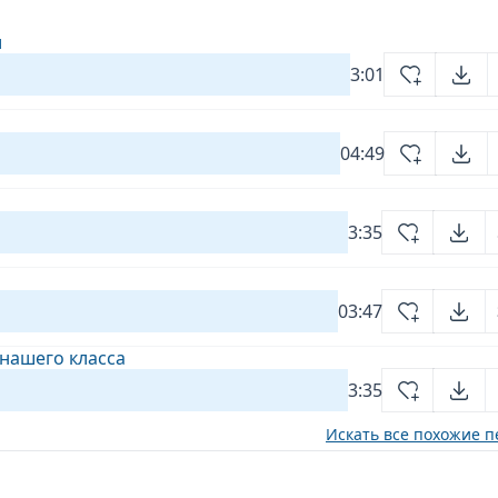
и
3:01
04:49
3:35
03:47
 нашего класса
3:35
Искать все похожие п