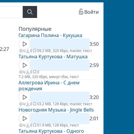
Войти
Популярные
Гагарина Полина - Кукушка
3:50
2:27
0
0
0
9.2 MB, 320 Kbps, master, текст
Татьяна Куртукова - Матушка
2:59
0
0
0
7.2 MB, 320 Kbps, минус+бэк, текст
Аллегрова Ирина - С днем
рождения
3:20
0
0
0
3.2 MB, 128 Kbps, master, текст
Новогодняя Музыка - Jingle Bells
2:01
0
0
0
1.9 MB, 128 Kbps, текст
Татьяна Куртукова - Одного