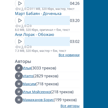
04:26
0
0
0
11 MB, 320 Kbps, мастер, текст
Март Бабаян - Доченька
03:20
0
0
0
8.0 MB, 320 Kbps, оригинал + бэк, текст
Ани Лорак - Обожаю
03:02
0
0
0
7.3 MB, 320 Kbps, мастер + бэк, текст
Все новинки
Авторы
(3033 треков)
Илья
И
(2829 треков)
vitams
V
(718 треков)
Максим
М
(218 треков)
Илья Мойсеенко
И
(199 треков)
Мамажанов Борис
М
Все авторы