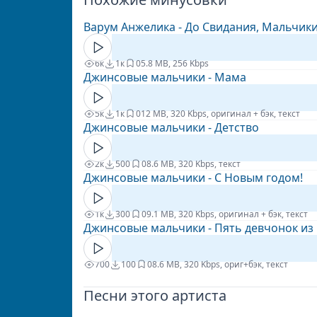
Варум Анжелика - До Свидания, Мальчик
6к
1к
0
5.8 MB, 256 Kbps
Джинсовые мальчики - Мама
5к
1к
0
12 MB, 320 Kbps, оригинал + бэк, текст
Джинсовые мальчики - Детство
2к
500
0
8.6 MB, 320 Kbps, текст
Джинсовые мальчики - С Новым годом!
1к
300
0
9.1 MB, 320 Kbps, оригинал + бэк, текст
Джинсовые мальчики - Пять девчонок из
700
100
0
8.6 MB, 320 Kbps, ориг+бэк, текст
Песни этого артиста