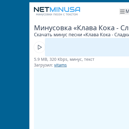
М
Минусовка «Клава Кока - С
Скачать минус песни «Клава Кока - Сладк
5.9 MB, 320 Kbps, минус, текст
Загрузил:
vitams