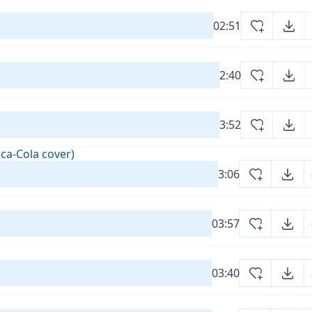
02:51
2:40
3:52
ca-Cola cover)
3:06
03:57
03:40