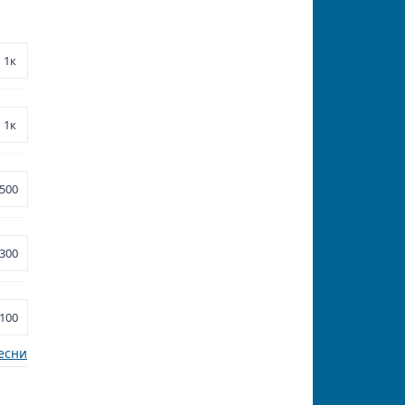
1к
1к
500
300
100
есни