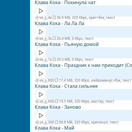
Клава Кока - Покинула чат
9к
4к
3
6.9 MB, 320 Kbps, ориг+бэк, текст
Клава Кока - Ла Ла Ла
8к
3к
2
6.4 MB, 0 Kbps, текст
Клава Кока - Пьяную домой
4к
1к
2
9.3 MB, 0 Kbps, текст
Клава Кока - Праздник к нам приходит (Co
3к
800
1
7.4 MB, 320 Kbps, нейроминус+бэк, текст
Клава Кока - Стала сильнее
3к
600
1
9.5 MB, 320 Kbps, мастер, текст
Клава Кока - Заново
2к
300
0
8.8 MB, 320 Kbps, оригинал, текст
Клава Кока - Май