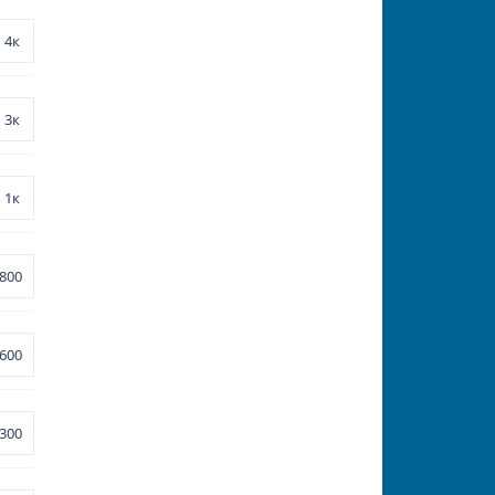
4к
3к
1к
800
600
300