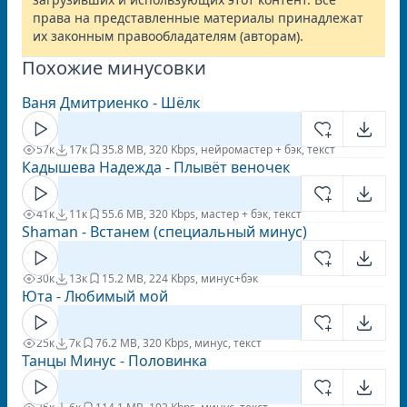
права на представленные материалы принадлежат
их законным правообладателям (авторам).
Похожие минусовки
Ваня Дмитриенко - Шёлк
57к
17к
3
5.8 MB, 320 Kbps, нейромастер + бэк, текст
Кадышева Надежда - Плывёт веночек
41к
11к
5
5.6 MB, 320 Kbps, мастер + бэк, текст
Shaman - Встанем (специальный минус)
30к
13к
1
5.2 MB, 224 Kbps, минус+бэк
Юта - Любимый мой
25к
7к
7
6.2 MB, 320 Kbps, минус, текст
Танцы Минус - Половинка