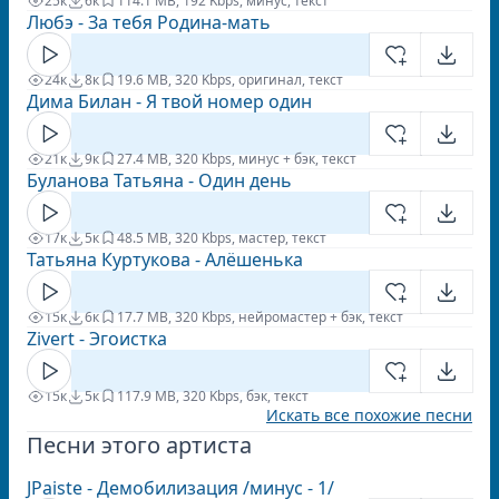
25к
6к
11
4.1 MB, 192 Kbps, минус, текст
Любэ - За тебя Родина-мать
24к
8к
1
9.6 MB, 320 Kbps, оригинал, текст
Дима Билан - Я твой номер один
21к
9к
2
7.4 MB, 320 Kbps, минус + бэк, текст
Буланова Татьяна - Один день
17к
5к
4
8.5 MB, 320 Kbps, мастер, текст
Татьяна Куртукова - Алёшенька
15к
6к
1
7.7 MB, 320 Kbps, нейромастер + бэк, текст
Zivert - Эгоистка
15к
5к
11
7.9 MB, 320 Kbps, бэк, текст
Искать все похожие песни
Песни этого артиста
JPaiste - Демобилизация /минус - 1/