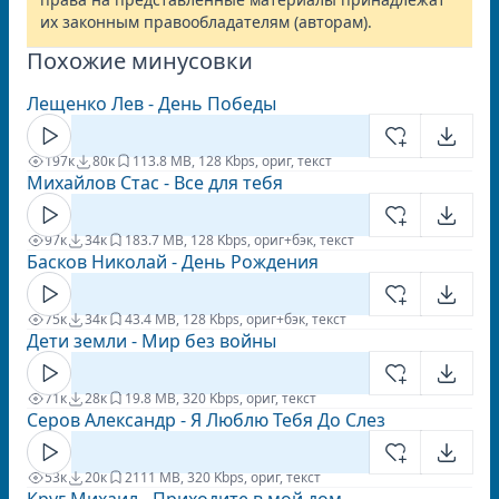
их законным правообладателям (авторам).
Похожие минусовки
Лещенко Лев - День Победы
197к
80к
11
3.8 MB, 128 Kbps, ориг, текст
Михайлов Стас - Все для тебя
97к
34к
18
3.7 MB, 128 Kbps, ориг+бэк, текст
Басков Николай - День Рождения
75к
34к
4
3.4 MB, 128 Kbps, ориг+бэк, текст
Дети земли - Мир без войны
71к
28к
1
9.8 MB, 320 Kbps, ориг, текст
Серов Александр - Я Люблю Тебя До Слез
53к
20к
21
11 MB, 320 Kbps, ориг, текст