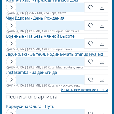
Круг Михаил - Приходите в мой дом
49к
13к
25
6.2 MB, 224 Kbps, текст
Чай Вдвоем - День Рождения
48к
19к
1
2.4 MB, 128 Kbps, ориг+бэк, текст
Военные - На Безымянной Высоте
47к
14к
4
3.6 MB, 128 Kbps, ориг, текст
Любэ (Бэк) - За тебя, Родина-Мать (minus Fivalex)
43к
13к
2
9.3 MB, 320 Kbps, Мастер+бэк, текст
Instasamka - За деньги да
41к
15к
1
4.8 MB, 320 Kbps, минус+бэк, текст
Искать все похожие песни
Песни этого артиста
Кормухина Ольга - Путь