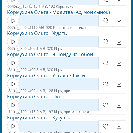
45к
12к
4
5.9 MB, 192 Kbps, текст
Кормухина Ольга - Молитва (Ах, мой сынок)
2к
500
1
10 MB, 320 Kbps, мастер, текст
Кормухина Ольга - Ждать
2к
300
0
9.1 MB, 320 Kbps
Кормухина Ольга - Я Пойду За Тобой
1к
200
0
9.8 MB, 320 Kbps
Кормухина Ольга - Усталое Такси
1к
300
0
3.4 MB, 128 Kbps, ориг
Кормухина Ольга - Путь
1к
100
1
5.9 MB, 192 Kbps, оригинал, текст
Кормухина Ольга - Кукушка
1к
200
0
9.2 MB, 320 Kbps, оригинал + бэк, текст