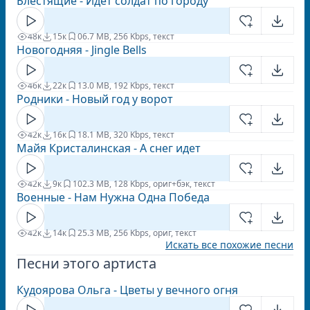
Блестящие - Идет солдат по городу
48к
15к
0
6.7 MB, 256 Kbps, текст
Новогодняя - Jingle Bells
46к
22к
1
3.0 MB, 192 Kbps, текст
Родники - Новый год у ворот
42к
16к
1
8.1 MB, 320 Kbps, текст
Майя Кристалинская - А снег идет
42к
9к
10
2.3 MB, 128 Kbps, ориг+бэк, текст
Военные - Нам Нужна Одна Победа
42к
14к
2
5.3 MB, 256 Kbps, ориг, текст
Искать все похожие песни
Песни этого артиста
Кудоярова Ольга - Цветы у вечного огня