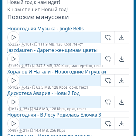
Новый год к нам идет!
К нам спешит Новый год!
Похожие минусовки
Новогодняя Музыка - Jingle Bells
232к
101к
11
1.9 MB, 128 Kbps, текст
Jazzdauren - Дарите женщинам цветы
159к
57к
34
7.5 MB, 320 Kbps, мастер+бэк, текст
Хоралов И Натали - Новогодние Игрушки
102к
42к
6
3.5 MB, 128 Kbps, ориг, текст
Дискотека Авария - Новый Год
67к
35к
9
4.8 MB, 128 Kbps, ориг, текст
Новогодняя - В Лесу Родилась Елочка 3
49к
21к
1
4.4 MB, 256 Kbps