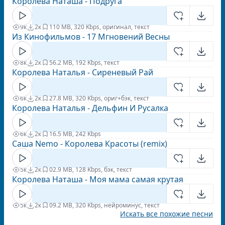
Королева Наташа - Подруга
9к
2к
1
10 MB, 320 Kbps, оригинал, текст
Из Кинофильмов - 17 Мгновений Весны
8к
2к
5
6.2 MB, 192 Kbps, текст
Королева Наталья - Сиреневый Рай
6к
2к
2
7.8 MB, 320 Kbps, ориг+бэк, текст
Королева Наталья - Дельфин И Русалка
6к
2к
1
6.5 MB, 242 Kbps
Саша Nemo - Королева Красоты (remix)
5к
2к
0
2.9 MB, 128 Kbps, бэк, текст
Королева Наташа - Моя мама самая крутая
5к
2к
0
9.2 MB, 320 Kbps, нейроминус, текст
Искать все похожие песни