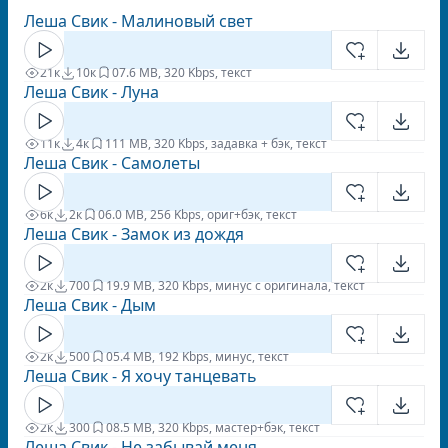
Леша Свик - Малиновый свет
21к
10к
0
7.6 MB, 320 Kbps, текст
Леша Свик - Луна
11к
4к
1
11 MB, 320 Kbps, задавка + бэк, текст
Леша Свик - Самолеты
6к
2к
0
6.0 MB, 256 Kbps, ориг+бэк, текст
Леша Свик - Замок из дождя
2к
700
1
9.9 MB, 320 Kbps, минус с оригинала, текст
Леша Свик - Дым
2к
500
0
5.4 MB, 192 Kbps, минус, текст
Леша Свик - Я хочу танцевать
2к
300
0
8.5 MB, 320 Kbps, мастер+бэк, текст
Леша Свик - Не забывай меня