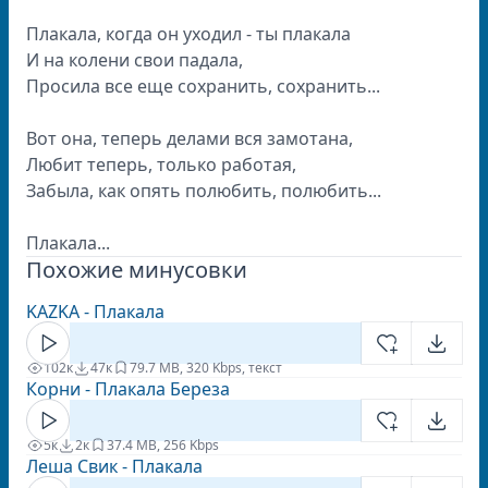
Плакала, когда он уходил - ты плакала
И на колени свои падала,
Просила все еще сохранить, сохранить...
Вот она, теперь делами вся замотана,
Любит теперь, только работая,
Забыла, как опять полюбить, полюбить...
Плакала...
Похожие минусовки
KAZKA - Плакала
102к
47к
7
9.7 MB, 320 Kbps, текст
Корни - Плакала Береза
5к
2к
3
7.4 MB, 256 Kbps
Леша Свик - Плакала