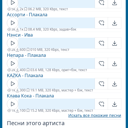
5к
2к
0
6.2 MB, 320 Kbps, текст
Ассорти - Плакала
3к
1к
0
8.4 MB, 320 Kbps, задав+бэк
Нэнси - Ива
2к
600
0
10 MB, 320 Kbps, текст
Непара - Плакала
2к
400
0
3.6 MB, 128 Kbps, ориг+бэк, текст
KAZKA - Плакала
1к
300
1
9.1 MB, 320 Kbps, мастер + бэк, текст
Клава Кока - Плакала
1к
100
1
5.2 MB, 320 Kbps, мастер + бэк, текст
Искать все похожие песни
Песни этого артиста