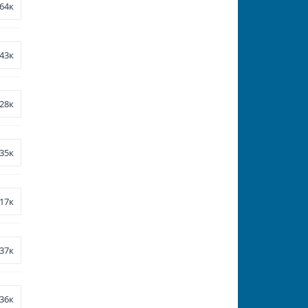
64к
43к
28к
35к
17к
37к
36к