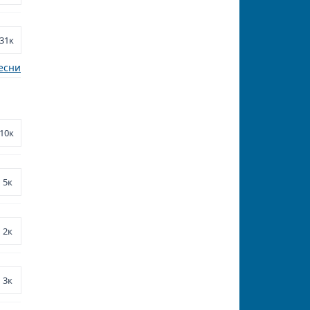
31к
есни
10к
5к
2к
3к