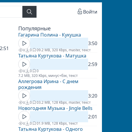
Войти
Популярные
Гагарина Полина - Кукушка
3:50
2:51
0
0
0
9.2 MB, 320 Kbps, master, текст
Татьяна Куртукова - Матушка
2:59
0
0
0
7.2 MB, 320 Kbps, минус+бэк, текст
Аллегрова Ирина - С днем
рождения
3:20
0
0
0
3.2 MB, 128 Kbps, master, текст
Новогодняя Музыка - Jingle Bells
2:01
0
0
0
1.9 MB, 128 Kbps, текст
Татьяна Куртукова - Одного