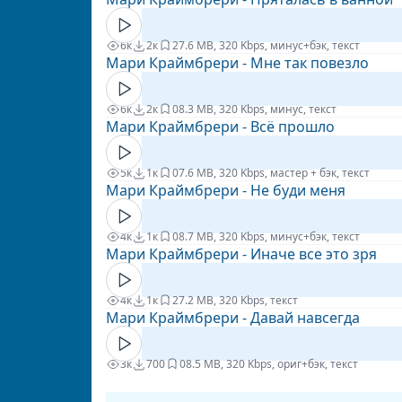
6к
2к
2
7.6 MB, 320 Kbps, минус+бэк, текст
Мари Краймбрери - Мне так повезло
6к
2к
0
8.3 MB, 320 Kbps, минус, текст
Мари Краймбрери - Всё прошло
5к
1к
0
7.6 MB, 320 Kbps, мастер + бэк, текст
Мари Краймбрери - Не буди меня
4к
1к
0
8.7 MB, 320 Kbps, минус+бэк, текст
Мари Краймбрери - Иначе все это зря
4к
1к
2
7.2 MB, 320 Kbps, текст
Мари Краймбрери - Давай навсегда
3к
700
0
8.5 MB, 320 Kbps, ориг+бэк, текст