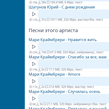
76к
36к
16
6.4 MB, 0 Kbps, текст
Шатунов Юрий - С днем рождения
72к
31к
10
11 MB, 320 Kbps, мастер+бэк, текст
Песни этого артиста
Мари Краймбрери - Нравится жить
25к
10к
6
7.3 MB, 320 Kbps, нейроминус, текст
Мари Краймбрери - Спасибо за все, мам
19к
5к
1
7.7 MB, 320 Kbps, текст
Мари Краймбрери - Amore
11к
2к
2
7.6 MB, 320 Kbps, мастер, текст
Мари Краймбрери - Случилась осень
9к
3к
2
7.1 MB, 320 Kbps, нейроминус+бэк, текст
Мари Краймбрери - Пряталась в ванной