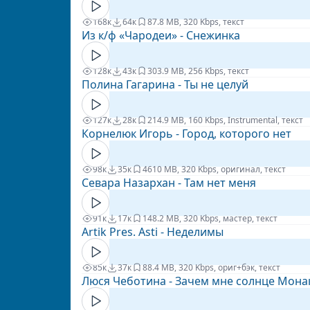
168к
64к
8
7.8 MB, 320 Kbps, текст
Из к/ф «Чародеи» - Снежинка
128к
43к
30
3.9 MB, 256 Kbps, текст
Полина Гагарина - Ты не целуй
127к
28к
21
4.9 MB, 160 Kbps, Instrumental, текст
Корнелюк Игорь - Город, которого нет
98к
35к
46
10 MB, 320 Kbps, оригинал, текст
Севара Назархан - Там нет меня
91к
17к
14
8.2 MB, 320 Kbps, мастер, текст
Artik Pres. Asti - Неделимы
85к
37к
8
8.4 MB, 320 Kbps, ориг+бэк, текст
Люся Чеботина - Зачем мне солнце Мона