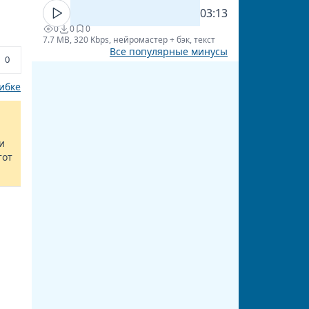
03:13
0
0
0
7.7 MB, 320 Kbps, нейромастер + бэк, текст
Все популярные минусы
0
ибке
и
тот