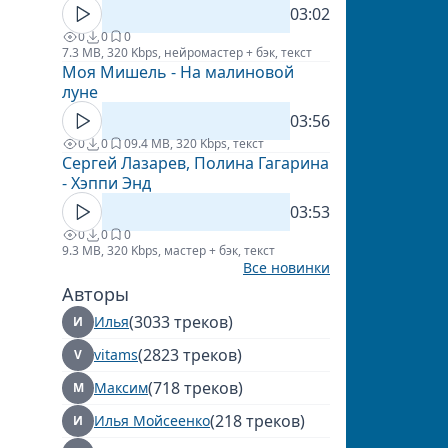
03:02
0
0
0
7.3 MB, 320 Kbps, нейромастер + бэк, текст
Моя Мишель - На малиновой
луне
03:56
0
0
0
9.4 MB, 320 Kbps, текст
Сергей Лазарев, Полина Гагарина
- Хэппи Энд
03:53
0
0
0
9.3 MB, 320 Kbps, мастер + бэк, текст
Все новинки
Авторы
(3033 треков)
Илья
И
(2823 треков)
vitams
V
(718 треков)
Максим
М
(218 треков)
Илья Мойсеенко
И