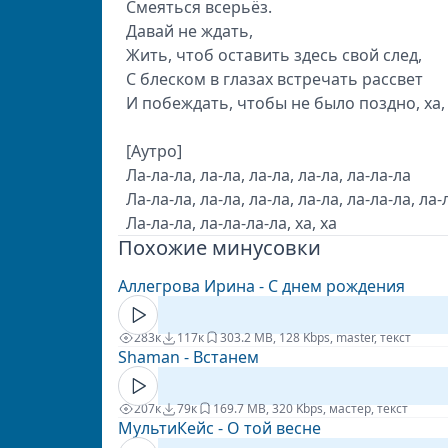
Смеяться всерьёз.
Давай не ждать,
Жить, чтоб оставить здесь свой след,
С блеском в глазах встречать рассвет
И побеждать, чтобы не было поздно, ха, 
[Аутро]
Ла-ла-ла, ла-ла, ла-ла, ла-ла, ла-ла-ла
Ла-ла-ла, ла-ла, ла-ла, ла-ла, ла-ла-ла, ла-
Ла-ла-ла, ла-ла-ла-ла, ха, ха
Похожие минусовки
Аллегрова Ирина - С днем рождения
283к
117к
30
3.2 MB, 128 Kbps, master, текст
Shaman - Встанем
207к
79к
16
9.7 MB, 320 Kbps, мастер, текст
МультиКейс - О той весне