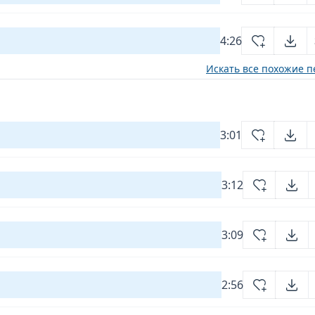
4:26
Искать все похожие п
3:01
3:12
3:09
2:56