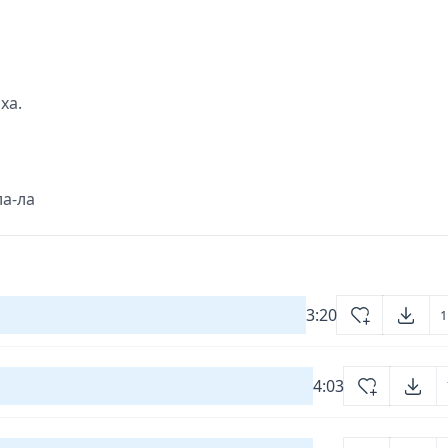
ха.
ла-ла
3:20
1
4:03