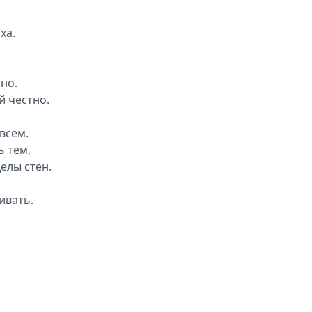
ха.
но.
й честно.
всем.
 тем,
елы стен.
ивать.