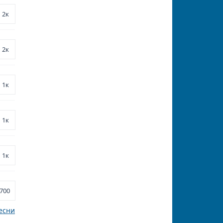
2к
2к
1к
1к
1к
700
есни