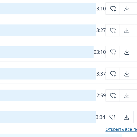
3:10
3:27
03:10
3:37
2:59
3:34
Открыть все п