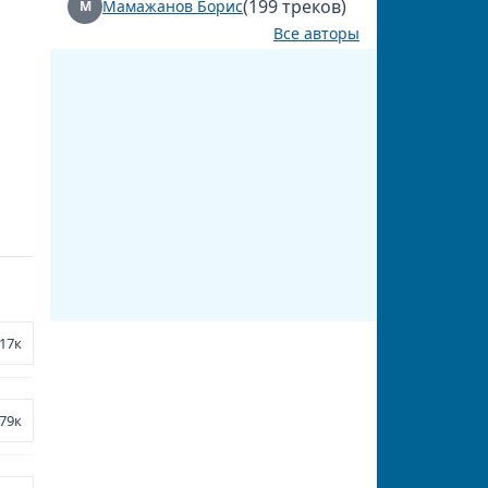
(199 треков)
Мамажанов Борис
М
Все авторы
17к
79к