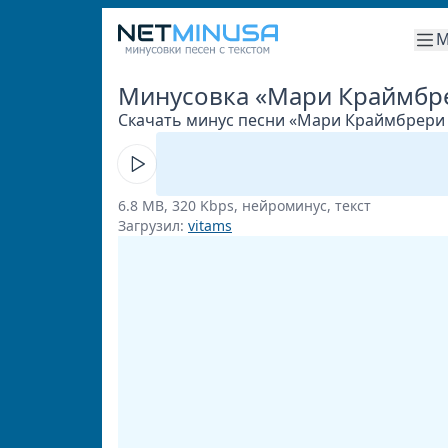
М
Минусовка «Мари Краймбре
Скачать минус песни «Мари Краймбрери -
6.8 MB, 320 Kbps, нейроминус, текст
Загрузил:
vitams