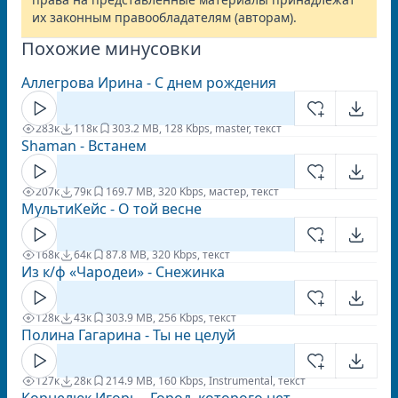
их законным правообладателям (авторам).
Похожие минусовки
Аллегрова Ирина - С днем рождения
283к
118к
30
3.2 MB, 128 Kbps, master, текст
Shaman - Встанем
207к
79к
16
9.7 MB, 320 Kbps, мастер, текст
МультиКейс - О той весне
168к
64к
8
7.8 MB, 320 Kbps, текст
Из к/ф «Чародеи» - Снежинка
128к
43к
30
3.9 MB, 256 Kbps, текст
Полина Гагарина - Ты не целуй
127к
28к
21
4.9 MB, 160 Kbps, Instrumental, текст