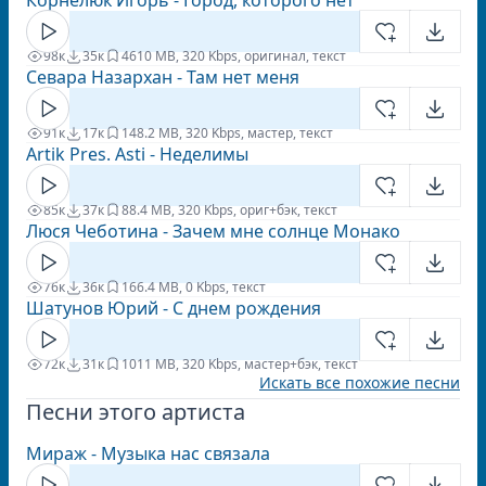
Корнелюк Игорь - Город, которого нет
98к
35к
46
10 MB, 320 Kbps, оригинал, текст
Севара Назархан - Там нет меня
91к
17к
14
8.2 MB, 320 Kbps, мастер, текст
Artik Pres. Asti - Неделимы
85к
37к
8
8.4 MB, 320 Kbps, ориг+бэк, текст
Люся Чеботина - Зачем мне солнце Монако
76к
36к
16
6.4 MB, 0 Kbps, текст
Шатунов Юрий - С днем рождения
72к
31к
10
11 MB, 320 Kbps, мастер+бэк, текст
Искать все похожие песни
Песни этого артиста
Мираж - Музыка нас связала