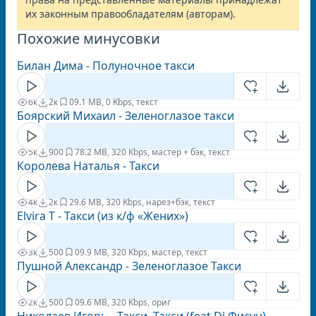
их законным правообладателям (авторам).
Похожие минусовки
Билан Дима - Полуночное такси
6к
2к
0
9.1 MB, 0 Kbps, текст
Боярский Михаил - Зеленоглазое такси
5к
900
7
8.2 MB, 320 Kbps, мастер + бэк, текст
Королева Наталья - Такси
4к
2к
2
9.6 MB, 320 Kbps, нарез+бэк, текст
Elvira T - Такси (из к/ф «Жених»)
3к
500
0
9.9 MB, 320 Kbps, мастер, текст
Пушной Александр - Зеленоглазое Такси
2к
500
0
9.6 MB, 320 Kbps, ориг