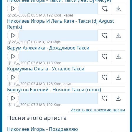
Николаев Игорь - Такси, Такси (feat Dj Фисун)
2к
500
0
5.5 MB, 192 Kbps, нарез
Николаев Игорь И Лель Катя - Такси (dj Avgust
Remix)
2к
500
0
12 MB, 320 Kbps
Варум Анжелика - Дождливое Такси
1к
200
0
3.6 MB, 113 Kbps
Кормухина Ольга - Усталое Такси
1к
300
0
3.4 MB, 128 Kbps, ориг
Белоусов Евгений - Ночное Такси (remix)
1к
300
0
7.3 MB, 192 Kbps
Искать все похожие песни
Песни этого артиста
Николаев Игорь - Поздравляю