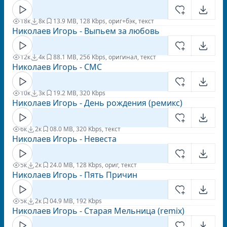
18к
8к
1
3.9 MB, 128 Kbps, ориг+бэк, текст
Николаев Игорь - Выпьем за любовь
12к
4к
8
8.1 MB, 256 Kbps, оригинал, текст
Николаев Игорь - СМС
10к
3к
1
9.2 MB, 320 Kbps
Николаев Игорь - День рождения (ремикс)
6к
2к
0
8.0 MB, 320 Kbps, текст
Николаев Игорь - Невеста
5к
2к
2
4.0 MB, 128 Kbps, ориг, текст
Николаев Игорь - Пять Причин
5к
2к
0
4.9 MB, 192 Kbps
Николаев Игорь - Старая Мельница (remix)