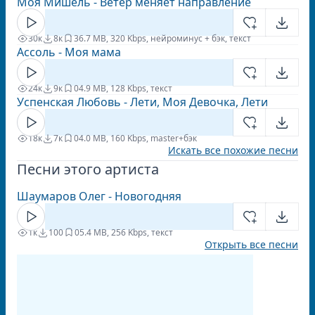
Моя Мишель - Ветер меняет направление
30к
8к
3
6.7 MB, 320 Kbps, нейроминус + бэк, текст
Ассоль - Моя мама
24к
9к
0
4.9 MB, 128 Kbps, текст
Успенская Любовь - Лети, Моя Девочка, Лети
18к
7к
0
4.0 MB, 160 Kbps, master+бэк
Искать все похожие песни
Песни этого артиста
Шаумаров Олег - Новогодняя
1к
100
0
5.4 MB, 256 Kbps, текст
Открыть все песни