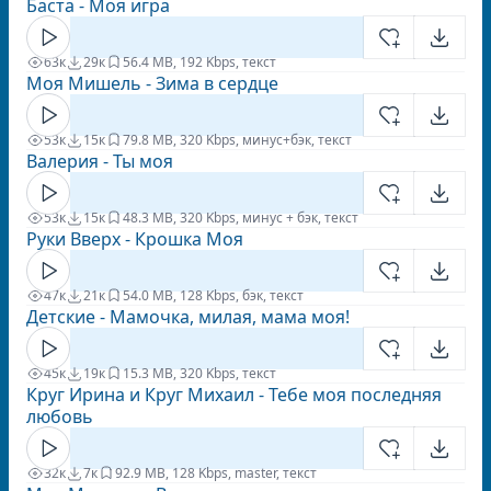
Баста - Моя игра
63к
29к
5
6.4 MB, 192 Kbps, текст
Моя Мишель - Зима в сердце
53к
15к
7
9.8 MB, 320 Kbps, минус+бэк, текст
Валерия - Ты моя
53к
15к
4
8.3 MB, 320 Kbps, минус + бэк, текст
Руки Вверх - Крошка Моя
47к
21к
5
4.0 MB, 128 Kbps, бэк, текст
Детские - Мамочка, милая, мама моя!
45к
19к
1
5.3 MB, 320 Kbps, текст
Круг Ирина и Круг Михаил - Тебе моя последняя
любовь
32к
7к
9
2.9 MB, 128 Kbps, master, текст