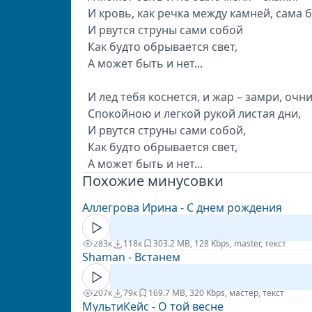
И кровь, как речка между камней, сама 
И рвутся струны сами собой
Как будто обрывается свет,
А может быть и нет...
И лед тебя коснется, и жар – замри, очни
Спокойною и легкой рукой листая дни,
И рвутся струны сами собой,
Как будто обрывается свет,
А может быть и нет...
Похожие минусовки
Аллегрова Ирина - С днем рождения
283к
118к
30
3.2 MB, 128 Kbps, master, текст
Shaman - Встанем
207к
79к
16
9.7 MB, 320 Kbps, мастер, текст
МультиКейс - О той весне