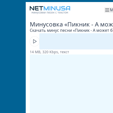
М
Минусовка «Пикник - А мож
Скачать минус песни «Пикник - А может б
14 MB, 320 Kbps, текст