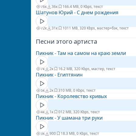
76к
36к
16
6.4 MB, 0 Kbps, текст
Шатунов Юрий - С днем рождения
72к
31к
10
11 MB, 320 Kbps, мастер+бэк, текст
Песни этого артиста
Пикник - Там на самом на краю земли
7к
2к
1
6.2 MB, 320 Kbps, мастер, текст
Пикник - Египтянин
5к
2к
3
10 MB, 0 Kbps, текст
Пикник - Королевство кривых
4к
1к
0
12 MB, 320 Kbps, текст
Пикник - У шамана три руки
3к
900
1
8.3 MB, 0 Kbps, текст