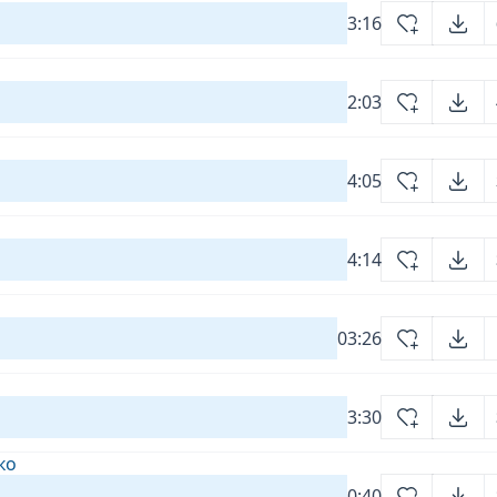
3:16
2:03
4:05
4:14
03:26
3:30
ко
0:40