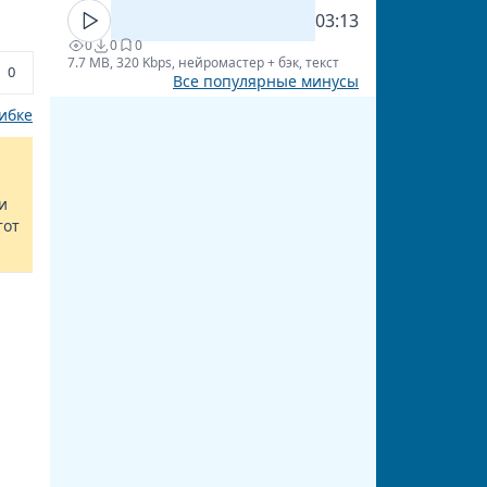
03:13
0
0
0
7.7 MB, 320 Kbps, нейромастер + бэк, текст
0
Все популярные минусы
ибке
и
тот