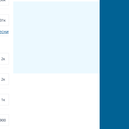
31к
есни
2к
2к
1к
900