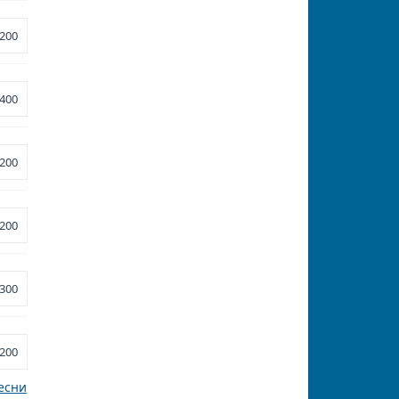
200
400
200
200
300
200
есни