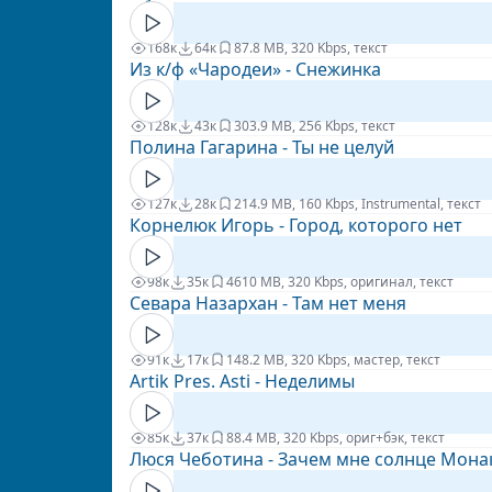
168к
64к
8
7.8 MB, 320 Kbps, текст
Из к/ф «Чародеи» - Снежинка
128к
43к
30
3.9 MB, 256 Kbps, текст
Полина Гагарина - Ты не целуй
127к
28к
21
4.9 MB, 160 Kbps, Instrumental, текст
Корнелюк Игорь - Город, которого нет
98к
35к
46
10 MB, 320 Kbps, оригинал, текст
Севара Назархан - Там нет меня
91к
17к
14
8.2 MB, 320 Kbps, мастер, текст
Artik Pres. Asti - Неделимы
85к
37к
8
8.4 MB, 320 Kbps, ориг+бэк, текст
Люся Чеботина - Зачем мне солнце Мона