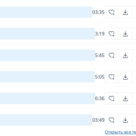
03:35
3:19
5:45
5:05
6:36
03:49
Открыть все п