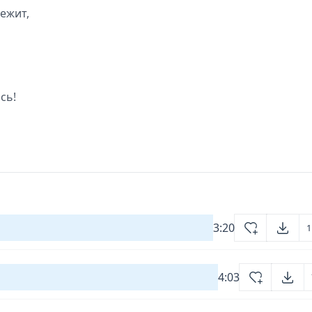
бежит,
сь!
3:20
1
4:03