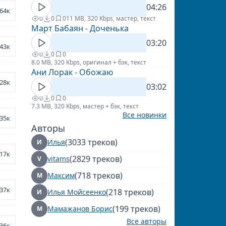
04:26
64к
0
0
0
11 MB, 320 Kbps, мастер, текст
Март Бабаян - Доченька
03:20
43к
0
0
0
8.0 MB, 320 Kbps, оригинал + бэк, текст
Ани Лорак - Обожаю
28к
03:02
0
0
0
7.3 MB, 320 Kbps, мастер + бэк, текст
Все новинки
35к
Авторы
(3033 треков)
Илья
И
17к
(2829 треков)
vitams
V
(718 треков)
Максим
М
37к
(218 треков)
Илья Мойсеенко
И
(199 треков)
Мамажанов Борис
М
Все авторы
36к