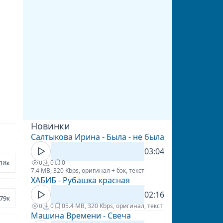
Новинки
Салтыкова Ирина - Была - не была
03:04
18к
0
0
0
7.4 MB, 320 Kbps, оригинал + бэк, текст
ХАБИБ - Рубашка красная
02:16
79к
0
0
0
5.4 MB, 320 Kbps, оригинал, текст
Машина Времени - Свеча