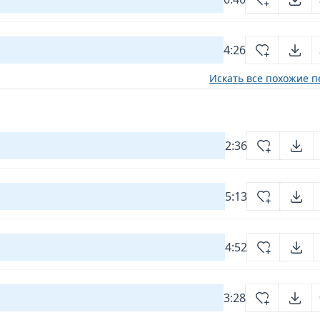
4:26
Искать все похожие п
2:36
5:13
4:52
3:28