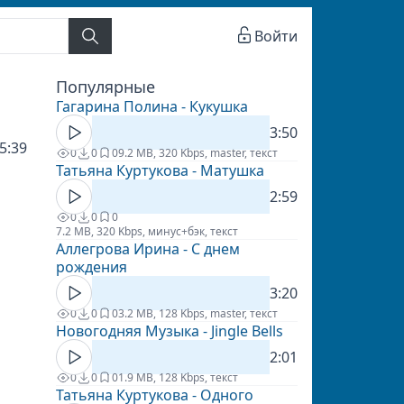
Войти
Популярные
Гагарина Полина - Кукушка
3:50
5:39
0
0
0
9.2 MB, 320 Kbps, master, текст
Татьяна Куртукова - Матушка
2:59
0
0
0
7.2 MB, 320 Kbps, минус+бэк, текст
Аллегрова Ирина - С днем
рождения
3:20
0
0
0
3.2 MB, 128 Kbps, master, текст
Новогодняя Музыка - Jingle Bells
2:01
0
0
0
1.9 MB, 128 Kbps, текст
Татьяна Куртукова - Одного