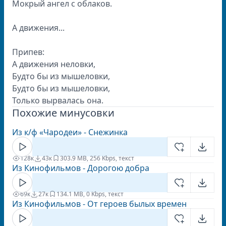
Мокрый ангел с облаков.
А движения...
Припев:
А движения неловки,
Будто бы из мышеловки,
Будто бы из мышеловки,
Только вырвалась она.
Похожие минусовки
Из к/ф «Чародеи» - Снежинка
128к
43к
30
3.9 MB, 256 Kbps, текст
Из Кинофильмов - Дорогою добра
69к
27к
13
4.1 MB, 0 Kbps, текст
Из Кинофильмов - От героев былых времен