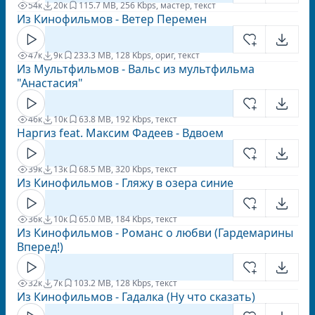
54к
20к
11
5.7 MB, 256 Kbps, мастер, текст
Из Кинофильмов - Ветер Перемен
47к
9к
23
3.3 MB, 128 Kbps, ориг, текст
Из Мультфильмов - Вальс из мультфильма
"Анастасия"
46к
10к
6
3.8 MB, 192 Kbps, текст
Наргиз feat. Максим Фадеев - Вдвоем
39к
13к
6
8.5 MB, 320 Kbps, текст
Из Кинофильмов - Гляжу в озера синие
36к
10к
6
5.0 MB, 184 Kbps, текст
Из Кинофильмов - Романс о любви (Гардемарины
Вперед!)
32к
7к
10
3.2 MB, 128 Kbps, текст
Из Кинофильмов - Гадалка (Ну что сказать)