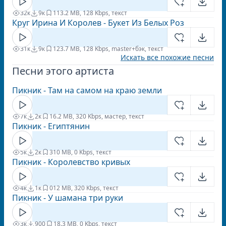
32к
9к
11
3.2 MB, 128 Kbps, текст
Круг Ирина И Королев - Букет Из Белых Роз
31к
9к
12
3.7 MB, 128 Kbps, master+бэк, текст
Искать все похожие песни
Песни этого артиста
Пикник - Там на самом на краю земли
7к
2к
1
6.2 MB, 320 Kbps, мастер, текст
Пикник - Египтянин
5к
2к
3
10 MB, 0 Kbps, текст
Пикник - Королевство кривых
4к
1к
0
12 MB, 320 Kbps, текст
Пикник - У шамана три руки
3к
900
1
8.3 MB, 0 Kbps, текст