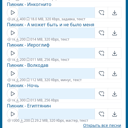
Пикник - Инкогнито
2к
400
1
8.0 MB, 320 Kbps, задавка, текст
Пикник - А может быть и не было меня
1к
200
0
14 MB, 320 Kbps, текст
Пикник - Иероглиф
1к
200
0
11 MB, 256 Kbps, текст
Пикник - Волкодав
1к
200
1
12 MB, 320 Kbps, минус, текст
Пикник - Ночь
1к
300
0
13 MB, 256 Kbps
Пикник - Египтянин
1000
200
2
9.2 MB, 320 Kbps, мастер, текст
Открыть все песни