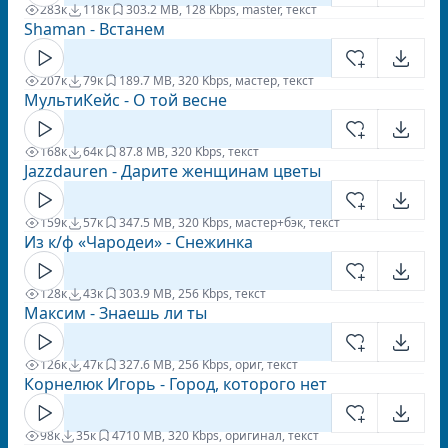
283к
118к
30
3.2 MB, 128 Kbps, master, текст
Shaman - Встанем
207к
79к
18
9.7 MB, 320 Kbps, мастер, текст
МультиКейс - О той весне
168к
64к
8
7.8 MB, 320 Kbps, текст
Jazzdauren - Дарите женщинам цветы
159к
57к
34
7.5 MB, 320 Kbps, мастер+бэк, текст
Из к/ф «Чародеи» - Снежинка
128к
43к
30
3.9 MB, 256 Kbps, текст
Максим - Знаешь ли ты
126к
47к
32
7.6 MB, 256 Kbps, ориг, текст
Корнелюк Игорь - Город, которого нет
98к
35к
47
10 MB, 320 Kbps, оригинал, текст