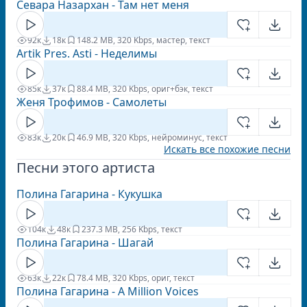
Севара Назархан - Там нет меня
92к
18к
14
8.2 MB, 320 Kbps, мастер, текст
Artik Pres. Asti - Неделимы
85к
37к
8
8.4 MB, 320 Kbps, ориг+бэк, текст
Женя Трофимов - Самолеты
83к
20к
4
6.9 MB, 320 Kbps, нейроминус, текст
Искать все похожие песни
Песни этого артиста
Полина Гагарина - Кукушка
104к
48к
23
7.3 MB, 256 Kbps, текст
Полина Гагарина - Шагай
63к
22к
7
8.4 MB, 320 Kbps, ориг, текст
Полина Гагарина - A Million Voices