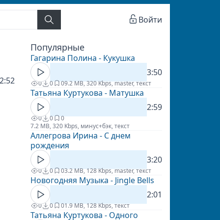
Войти
Популярные
Гагарина Полина - Кукушка
3:50
2:52
0
0
0
9.2 MB, 320 Kbps, master, текст
Татьяна Куртукова - Матушка
2:59
0
0
0
7.2 MB, 320 Kbps, минус+бэк, текст
Аллегрова Ирина - С днем
рождения
3:20
0
0
0
3.2 MB, 128 Kbps, master, текст
Новогодняя Музыка - Jingle Bells
2:01
0
0
0
1.9 MB, 128 Kbps, текст
Татьяна Куртукова - Одного