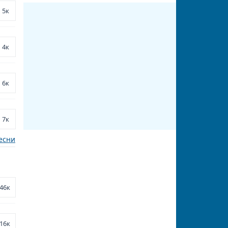
5к
4к
6к
7к
есни
46к
16к