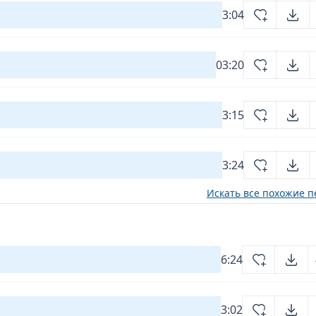
3:04
03:20
3:15
3:24
Искать все похожие п
6:24
3:02