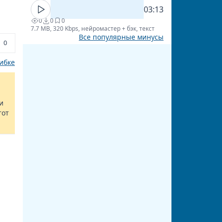
03:13
0
0
0
7.7 MB, 320 Kbps, нейромастер + бэк, текст
Все популярные минусы
0
ибке
и
тот