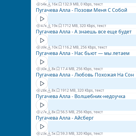
54к
16к
13
2.9 MB, 0 Kbps, текст
Пугачева Алла - Позови Меня С Собой
47к
19к
17
12 MB, 320 Kbps, текст
Пугачева Алла - А знаешь все еще будет
39к
10к
11
6.2 MB, 256 Kbps, текст
Пугачева Алла - Нас бьют — мы летаем
30к
8к
1
7.4 MB, 256 Kbps, текст
Пугачева Алла - Любовь Похожая На Сон
28к
8к
19
12 MB, 320 Kbps, текст
Пугачева Алла - Волшебник-недоучка
27к
8к
5
6.5 MB, 256 Kbps, текст
Пугачева Алла - Айсберг
23к
5к
5
9.3 MB, 320 Kbps, текст