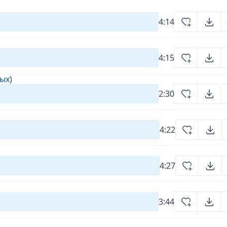
4:14
4:15
ых)
2:30
4:22
4:27
3:44