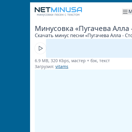
М
Минусовка «Пугачева Алла -
Скачать минус песни «Пугачева Алла - Сто
6.9 MB, 320 Kbps, мастер + бэк, текст
Загрузил:
vitams