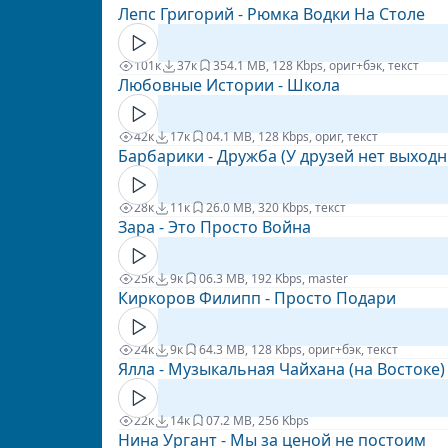
Лепс Григорий - Рюмка Водки На Столе
101к
37к
35
4.1 MB, 128 Kbps, ориг+бэк, текст
Любовные Истории - Школа
42к
17к
0
4.1 MB, 128 Kbps, ориг, текст
Барбарики - Дружба (У друзей нет выходн
28к
11к
2
6.0 MB, 320 Kbps, текст
Зара - Это Просто Война
25к
9к
0
6.3 MB, 192 Kbps, master
Киркоров Филипп - Просто Подари
24к
9к
6
4.3 MB, 128 Kbps, ориг+бэк, текст
Ялла - Музыкальная Чайхана (на Востоке)
22к
14к
0
7.2 MB, 256 Kbps
Нина Ургант - Мы за ценой не постоим