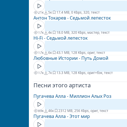
21к
5к
1
7.4 MB, 0 Kbps, 320, текст
Антон Токарев - Седьмой лепесток
17к
4к
1
8.0 MB, 320 Kbps, мастер, текст
Hi-Fi - Седьмой лепесток
17к
6к
4
3.1 MB, 128 Kbps, ориг, текст
Любовные Истории - Путь Домой
17к
7к
1
3.3 MB, 128 Kbps, ориг+бэк, текст
Песни этого артиста
Пугачева Алла - Миллион Алых Роз
89к
46к
23
12 MB, 256 Kbps, ориг, текст
Пугачева Алла - Этот мир