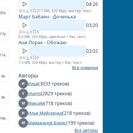
04:26
0
0
0
11 MB, 320 Kbps, мастер, текст
37к
Март Бабаян - Доченька
03:20
0
0
0
17к
8.0 MB, 320 Kbps, оригинал + бэк, текст
Ани Лорак - Обожаю
03:02
11к
0
0
0
7.3 MB, 320 Kbps, мастер + бэк, текст
Все новинки
Авторы
9к
(3033 треков)
Илья
И
(2829 треков)
vitams
V
9к
(718 треков)
Максим
М
(218 треков)
Илья Мойсеенко
И
14к
(199 треков)
Мамажанов Борис
М
Все авторы