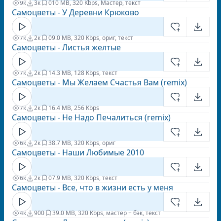
9к
3к
0
10 MB, 320 Kbps, Мастер, текст
Самоцветы - У Деревни Крюково
7к
2к
0
9.0 MB, 320 Kbps, ориг, текст
Самоцветы - Листья желтые
7к
2к
1
4.3 MB, 128 Kbps, текст
Самоцветы - Мы Желаем Счастья Вам (remix)
7к
2к
1
6.4 MB, 256 Kbps
Самоцветы - Не Надо Печалиться (remix)
6к
2к
3
8.7 MB, 320 Kbps, ориг
Самоцветы - Наши Любимые 2010
6к
2к
0
7.9 MB, 320 Kbps, текст
Самоцветы - Все, что в жизни есть у меня
4к
900
3
9.0 MB, 320 Kbps, мастер + бэк, текст