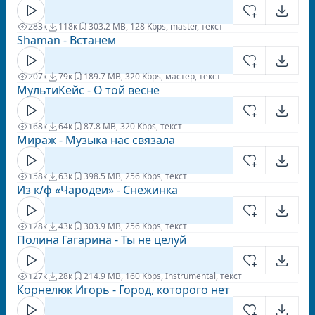
283к
118к
30
3.2 MB, 128 Kbps, master, текст
Shaman - Встанем
207к
79к
18
9.7 MB, 320 Kbps, мастер, текст
МультиКейс - О той весне
168к
64к
8
7.8 MB, 320 Kbps, текст
Мираж - Музыка нас связала
158к
63к
39
8.5 MB, 256 Kbps, текст
Из к/ф «Чародеи» - Снежинка
128к
43к
30
3.9 MB, 256 Kbps, текст
Полина Гагарина - Ты не целуй
127к
28к
21
4.9 MB, 160 Kbps, Instrumental, текст
Корнелюк Игорь - Город, которого нет