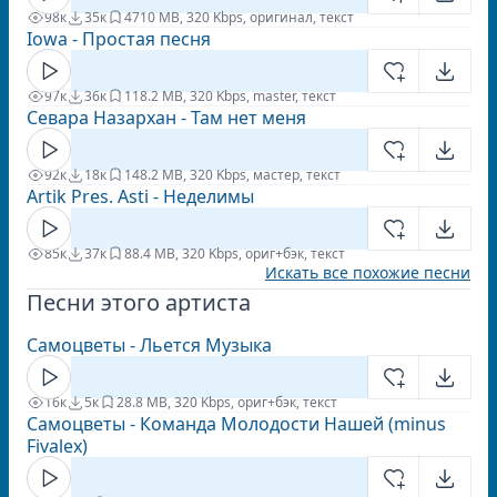
98к
35к
47
10 MB, 320 Kbps, оригинал, текст
Iowa - Простая песня
97к
36к
11
8.2 MB, 320 Kbps, master, текст
Севара Назархан - Там нет меня
92к
18к
14
8.2 MB, 320 Kbps, мастер, текст
Artik Pres. Asti - Неделимы
85к
37к
8
8.4 MB, 320 Kbps, ориг+бэк, текст
Искать все похожие песни
Песни этого артиста
Самоцветы - Льется Музыка
16к
5к
2
8.8 MB, 320 Kbps, ориг+бэк, текст
Самоцветы - Команда Молодости Нашей (minus
Fivalex)