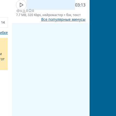
03:13
0
0
0
7.7 MB, 320 Kbps, нейромастер + бэк, текст
Все популярные минусы
14
ибке
и
тот