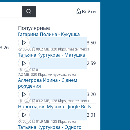
Войти
Популярные
Гагарина Полина - Кукушка
3:50
3:26
0
0
0
9.2 MB, 320 Kbps, master, текст
Татьяна Куртукова - Матушка
2:59
0
0
0
7.2 MB, 320 Kbps, минус+бэк, текст
Аллегрова Ирина - С днем
рождения
3:20
0
0
0
3.2 MB, 128 Kbps, master, текст
Новогодняя Музыка - Jingle Bells
2:01
0
0
0
1.9 MB, 128 Kbps, текст
Татьяна Куртукова - Одного