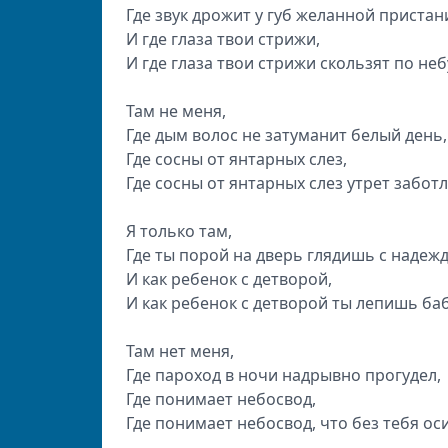
Где звук дрожит у губ желанной пристан
И где глаза твои стрижи,
И где глаза твои стрижи скользят по не
Там не меня,
Где дым волос не затуманит белый день,
Где сосны от янтарных слез,
Где сосны от янтарных слез утрет забот
Я только там,
Где ты порой на дверь глядишь с надеж
И как ребенок с детворой,
И как ребенок с детворой ты лепишь ба
Там нет меня,
Где пароход в ночи надрывно прогудел,
Где понимает небосвод,
Где понимает небосвод, что без тебя ос