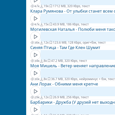
47к
19к
17
12 MB, 320 Kbps, текст
Клара Румянова - От улыбки станет всем 
47к
15к
4
3.9 MB, 186 Kbps, текст
Могилевская Наталья - Полюби меня так
36к
12к
12
3.6 MB, 128 Kbps, ориг+бэк, текст
Синяя Птица - Там Где Клен Шумит
34к
8к
4
7.2 MB, 320 Kbps, текст
Моя Мишель - Ветер меняет направлени
30к
8к
3
6.7 MB, 320 Kbps, нейроминус + бэк, текс
Ани Лорак - Обними меня крепче
29к
12к
2
6.9 MB, 256 Kbps, текст
Барбарики - Дружба (У друзей нет выходн