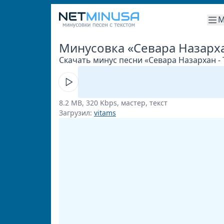
М
Минусовка «Севара Назарха
Скачать минус песни «Севара Назархан - 
8.2 MB, 320 Kbps, мастер, текст
Загрузил:
vitams