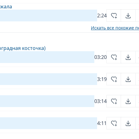
ожала
2:24
Искать все похожие п
оградная косточка)
03:20
3:19
03:14
4:11