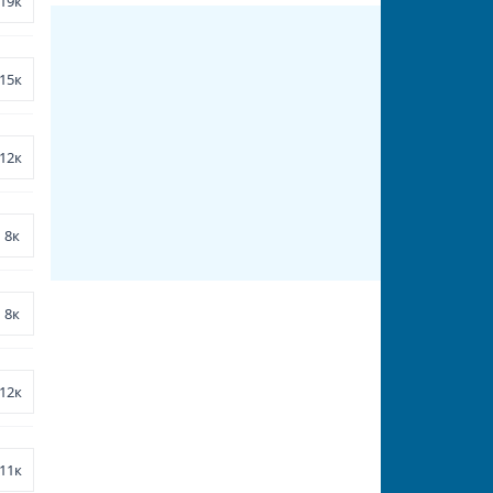
19к
15к
12к
8к
8к
12к
11к