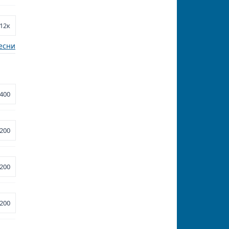
12к
есни
400
200
200
200