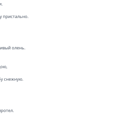
и.
бу пристально.
ливый олень.
дою,
бу снежную.
иротел.