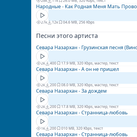
28к
11к
2
6.0 MB, 320 Kbps, текст
Народные - Как Родная Меня Мать Пров
27к
12к
0
4.6 MB, 256 Kbps
Песни этого артиста
Севара Назархан - Грузинская песня (Вин
2к
400
1
7.9 MB, 320 Kbps, мастер, текст
Севара Назархан - А он не пришел
2к
200
0
8.0 MB, 320 Kbps, мастер, текст
Севара Назархан - За дождем
2к
200
1
7.8 MB, 320 Kbps, мастер, текст
Севара Назархан - Странница-любовь
1к
200
0
10 MB, 320 Kbps, текст
Севара Назархан - Странница-любовь