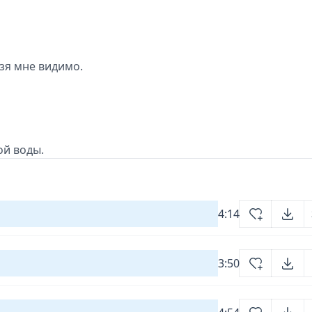
ьзя мне видимо.
ой воды.
4:14
3:50