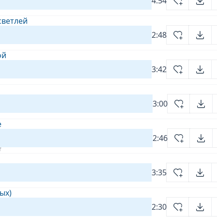
4:54
светлей
2:48
ой
3:42
3:00
е
2:46
т
3:35
ых)
2:30