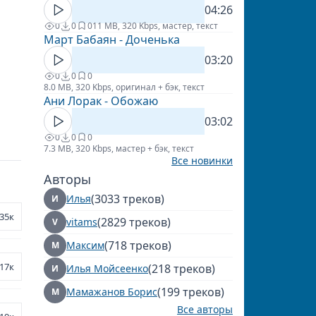
04:26
0
0
0
11 MB, 320 Kbps, мастер, текст
Март Бабаян - Доченька
03:20
0
0
0
8.0 MB, 320 Kbps, оригинал + бэк, текст
Ани Лорак - Обожаю
03:02
0
0
0
7.3 MB, 320 Kbps, мастер + бэк, текст
Все новинки
Авторы
(3033 треков)
Илья
И
35к
(2829 треков)
vitams
V
(718 треков)
Максим
М
17к
(218 треков)
Илья Мойсеенко
И
(199 треков)
Мамажанов Борис
М
Все авторы