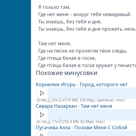
Я только там,
Где нет меня – вокруг тебя невидимый.
Ты знаешь, без тебя и дня,
Ты знаешь, без тебя и дня прожить нел
Там нет меня,
Где на песке не пролегли твои следы,
Где птица белая в тоске,
Где птица белая в тоске кружит у пенист
Похожие минусовки
Корнелюк Игорь - Город, которого нет
98к
35к
47
10 MB, 320 Kbps, оригинал, текст
Севара Назархан - Там нет меня
70к
17к
29
2.4 MB, 82 Kbps, текст
Пугачева Алла - Позови Меня С Собой