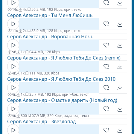
14к
4к
5
6.2 MB, 192 Kbps, ориг, текст
Серов Александр - Ты Меня Любишь
11к
2к
8
3.9 MB, 128 Kbps, ориг, текст
Серов Александр - Ворованная Ночь
5к
1к
0
4.4 MB, 128 Kbps
Серов Александр - Я Люблю Тебя До Слез (remix)
4к
1к
1
11 MB, 320 Kbps
Серов Александр - Я Люблю Тебя До Слез 2010
4к
1к
3
5.7 MB, 192 Kbps, ориг+бэк, текст
Серов Александр - Счастье дарить (Новый год)
4к
800
0
7.9 MB, 320 Kbps, задавка, текст
Серов Александр - Звездопад