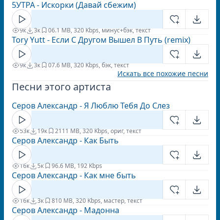
5УТРА - Искорки (Давай сбежим)
9к
3к
0
6.1 MB, 320 Kbps, минус+бэк, текст
Tory Yutt - Если С Другом Вышел В Путь (remix)
9к
3к
0
7.6 MB, 320 Kbps, бэк, текст
Искать все похожие песни
Песни этого артиста
Серов Александр - Я Люблю Тебя До Слез
53к
19к
21
11 MB, 320 Kbps, ориг, текст
Серов Александр - Как Быть
16к
5к
9
6.6 MB, 192 Kbps
Серов Александр - Как мне быть
16к
3к
8
10 MB, 320 Kbps, мастер, текст
Серов Александр - Мадонна