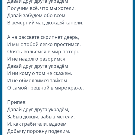
Давай друг друга украдём
Получим всё, что мы хотели.
Давай забудем обо всём
В вечерний час, дождей капели.
А на рассвете скрипнет дверь,
И мы с тобой легко простимся.
Опять вольёмся в мир потерь
И не надолго разоримся.
Давай друг друга украдём
И ни кому о том не скажем.
И не обмолвимся тайком
О самой грешной в мире краже.
Припев:
Давай друг друга украдём,
Забыв дожди, забыв метели.
И, как грабители, вдвоём
Добычу поровну поделим.