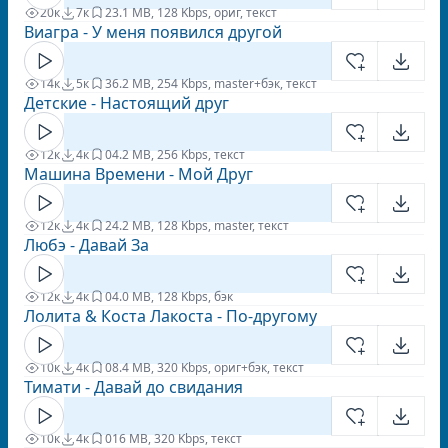
20к
7к
2
3.1 MB, 128 Kbps, ориг, текст
Виагра - У меня появился другой
14к
5к
3
6.2 MB, 254 Kbps, master+бэк, текст
Детские - Настоящий друг
12к
4к
0
4.2 MB, 256 Kbps, текст
Машина Времени - Мой Друг
12к
4к
2
4.2 MB, 128 Kbps, master, текст
Любэ - Давай За
12к
4к
0
4.0 MB, 128 Kbps, бэк
Лолита & Коста Лакоста - По-другому
10к
4к
0
8.4 MB, 320 Kbps, ориг+бэк, текст
Тимати - Давай до свидания
10к
4к
0
16 MB, 320 Kbps, текст