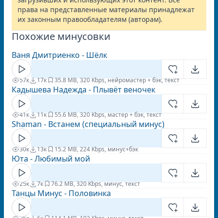
права на представленные материалы принадлежат
их законным правообладателям (авторам).
Похожие минусовки
Ваня Дмитриенко - Шёлк
57к
17к
3
5.8 MB, 320 Kbps, нейромастер + бэк, текст
Кадышева Надежда - Плывёт веночек
41к
11к
5
5.6 MB, 320 Kbps, мастер + бэк, текст
Shaman - Встанем (специальный минус)
30к
13к
1
5.2 MB, 224 Kbps, минус+бэк
Юта - Любимый мой
25к
7к
7
6.2 MB, 320 Kbps, минус, текст
Танцы Минус - Половинка