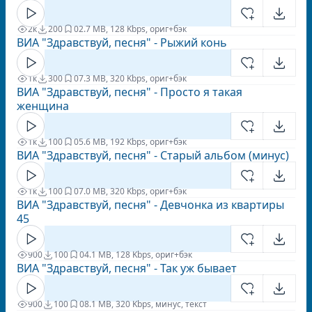
2к
200
0
2.7 MB, 128 Kbps, ориг+бэк
ВИА "Здравствуй, песня" - Рыжий конь
1к
300
0
7.3 MB, 320 Kbps, ориг+бэк
ВИА "Здравствуй, песня" - Просто я такая
женщина
1к
100
0
5.6 MB, 192 Kbps, ориг+бэк
ВИА "Здравствуй, песня" - Старый альбом (минус)
1к
100
0
7.0 MB, 320 Kbps, ориг+бэк
ВИА "Здравствуй, песня" - Девчонка из квартиры
45
900
100
0
4.1 MB, 128 Kbps, ориг+бэк
ВИА "Здравствуй, песня" - Так уж бывает
900
100
0
8.1 MB, 320 Kbps, минус, текст