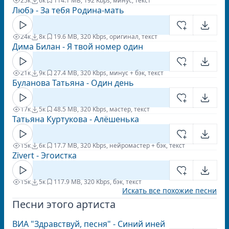
25к
6к
11
4.1 MB, 192 Kbps, минус, текст
Любэ - За тебя Родина-мать
24к
8к
1
9.6 MB, 320 Kbps, оригинал, текст
Дима Билан - Я твой номер один
21к
9к
2
7.4 MB, 320 Kbps, минус + бэк, текст
Буланова Татьяна - Один день
17к
5к
4
8.5 MB, 320 Kbps, мастер, текст
Татьяна Куртукова - Алёшенька
15к
6к
1
7.7 MB, 320 Kbps, нейромастер + бэк, текст
Zivert - Эгоистка
15к
5к
11
7.9 MB, 320 Kbps, бэк, текст
Искать все похожие песни
Песни этого артиста
ВИА "Здравствуй, песня" - Синий иней