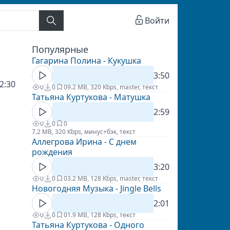
Войти
Популярные
Гагарина Полина - Кукушка
3:50
2:30
0
0
0
9.2 MB, 320 Kbps, master, текст
Татьяна Куртукова - Матушка
2:59
0
0
0
7.2 MB, 320 Kbps, минус+бэк, текст
Аллегрова Ирина - С днем
рождения
3:20
0
0
0
3.2 MB, 128 Kbps, master, текст
Новогодняя Музыка - Jingle Bells
2:01
0
0
0
1.9 MB, 128 Kbps, текст
Татьяна Куртукова - Одного