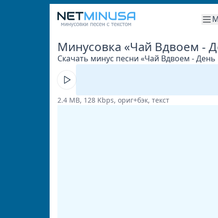
М
Минусовка «Чай Вдвоем - 
Скачать минус песни «Чай Вдвоем - День 
2.4 MB, 128 Kbps, ориг+бэк, текст