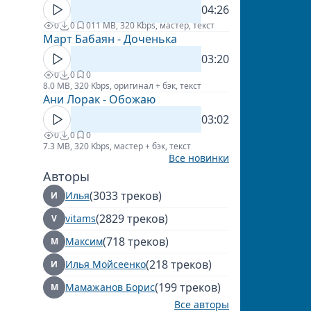
04:26
0
0
0
11 MB, 320 Kbps, мастер, текст
Март Бабаян - Доченька
03:20
0
0
0
8.0 MB, 320 Kbps, оригинал + бэк, текст
Ани Лорак - Обожаю
03:02
0
0
0
7.3 MB, 320 Kbps, мастер + бэк, текст
Все новинки
Авторы
(3033 треков)
Илья
И
(2829 треков)
vitams
V
(718 треков)
Максим
М
(218 треков)
Илья Мойсеенко
И
(199 треков)
Мамажанов Борис
М
Все авторы