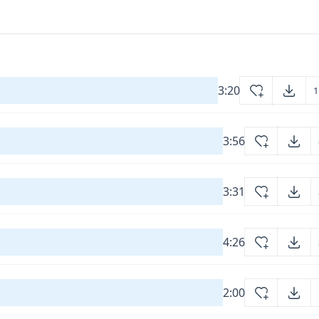
3:20
1
3:56
3:31
4:26
2:00