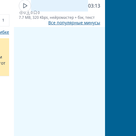
03:13
0
0
0
7.7 MB, 320 Kbps, нейромастер + бэк, текст
1
Все популярные минусы
ибке
и
тот