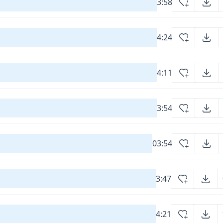
3:58
4:24
4:11
3:54
03:54
3:47
4:21