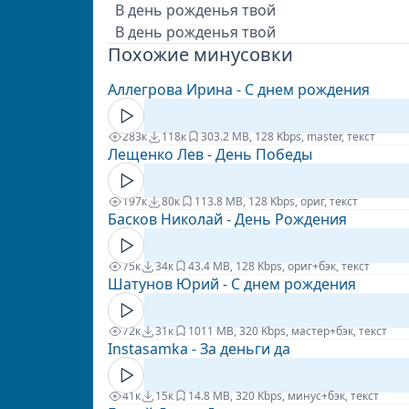
В день рожденья твой
В день рожденья твой
Похожие минусовки
Аллегрова Ирина - С днем рождения
283к
118к
30
3.2 MB, 128 Kbps, master, текст
Лещенко Лев - День Победы
197к
80к
11
3.8 MB, 128 Kbps, ориг, текст
Басков Николай - День Рождения
75к
34к
4
3.4 MB, 128 Kbps, ориг+бэк, текст
Шатунов Юрий - С днем рождения
72к
31к
10
11 MB, 320 Kbps, мастер+бэк, текст
Instasamka - За деньги да
41к
15к
1
4.8 MB, 320 Kbps, минус+бэк, текст