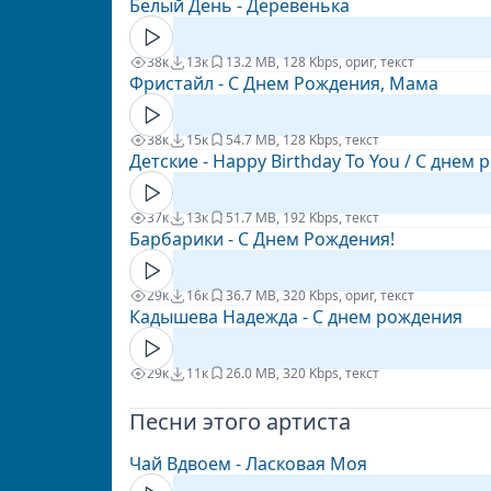
Белый День - Деревенька
38к
13к
1
3.2 MB, 128 Kbps, ориг, текст
Фристайл - С Днем Рождения, Мама
38к
15к
5
4.7 MB, 128 Kbps, текст
Детские - Happy Birthday To You / С днем
37к
13к
5
1.7 MB, 192 Kbps, текст
Барбарики - С Днем Рождения!
29к
16к
3
6.7 MB, 320 Kbps, ориг, текст
Кадышева Надежда - С днем рождения
29к
11к
2
6.0 MB, 320 Kbps, текст
Песни этого артиста
Чай Вдвоем - Ласковая Моя