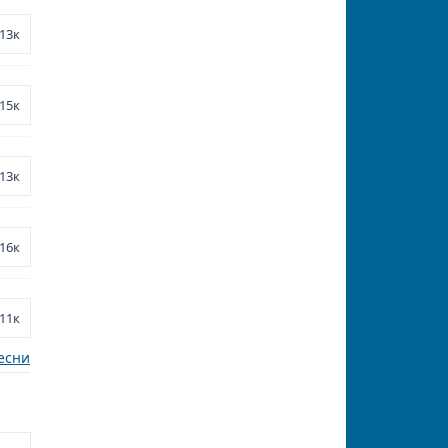
13к
15к
13к
16к
11к
есни