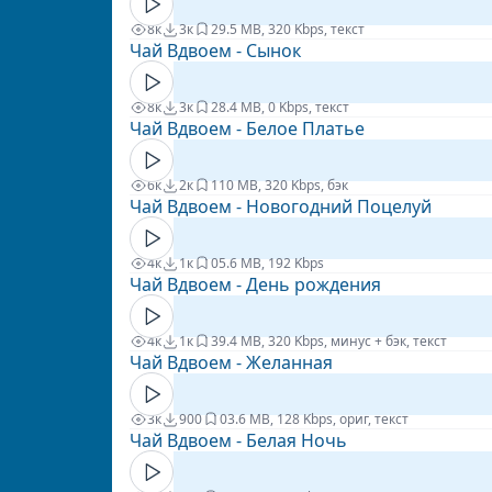
8к
3к
2
9.5 MB, 320 Kbps, текст
Чай Вдвоем - Сынок
8к
3к
2
8.4 MB, 0 Kbps, текст
Чай Вдвоем - Белое Платье
6к
2к
1
10 MB, 320 Kbps, бэк
Чай Вдвоем - Новогодний Поцелуй
4к
1к
0
5.6 MB, 192 Kbps
Чай Вдвоем - День рождения
4к
1к
3
9.4 MB, 320 Kbps, минус + бэк, текст
Чай Вдвоем - Желанная
3к
900
0
3.6 MB, 128 Kbps, ориг, текст
Чай Вдвоем - Белая Ночь