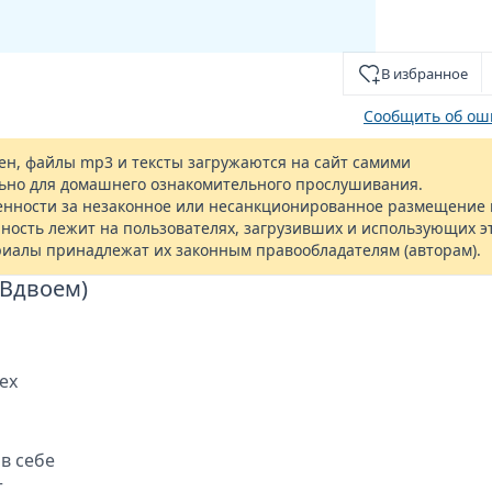
В избранное
Сообщить об ош
н, файлы mp3 и тексты загружаются на сайт самими
ьно для домашнего ознакомительного прослушивания.
енности за незаконное или несанкционированное размещение 
ность лежит на пользователях, загрузивших и использующих э
риалы принадлежат их законным правообладателям (авторам).
 Вдвоем)
ех
в себе
т