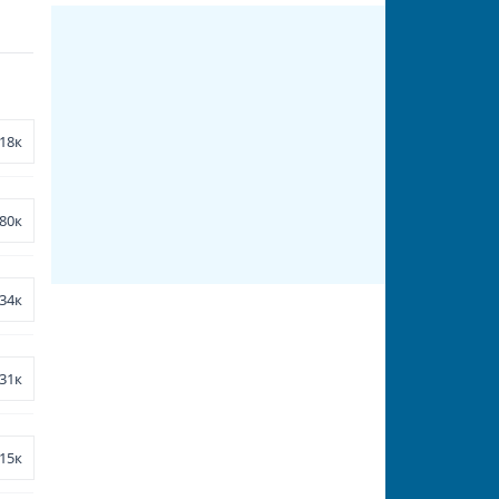
18к
80к
34к
31к
15к