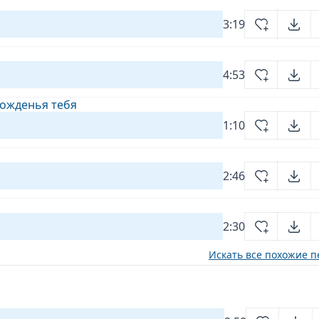
3:19
4:53
 рожденья тебя
1:10
2:46
2:30
Искать все похожие п