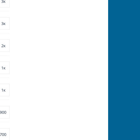
3к
3к
2к
1к
1к
900
700