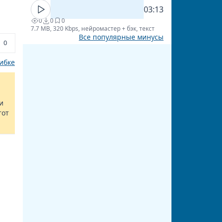
03:13
0
0
0
7.7 MB, 320 Kbps, нейромастер + бэк, текст
Все популярные минусы
0
ибке
и
тот