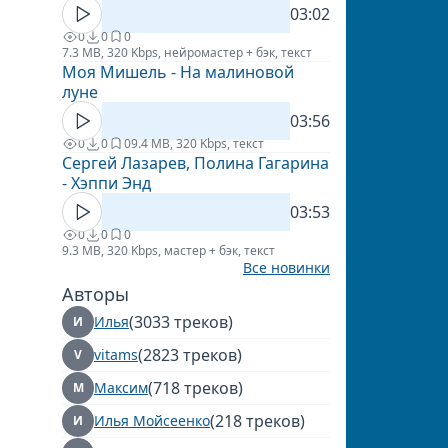
03:02
0
0
0
7.3 MB, 320 Kbps, нейромастер + бэк, текст
Моя Мишель - На малиновой
луне
03:56
0
0
0
9.4 MB, 320 Kbps, текст
Сергей Лазарев, Полина Гагарина
- Хэппи Энд
03:53
0
0
0
9.3 MB, 320 Kbps, мастер + бэк, текст
Все новинки
Авторы
(3033 треков)
Илья
И
(2823 треков)
vitams
V
(718 треков)
Максим
М
(218 треков)
Илья Мойсеенко
И