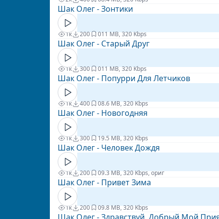
Шак Олег - Зонтики
1к
200
0
11 MB, 320 Kbps
Шак Олег - Старый Друг
1к
300
0
11 MB, 320 Kbps
Шак Олег - Попурри Для Летчиков
1к
400
0
8.6 MB, 320 Kbps
Шак Олег - Новогодняя
1к
300
1
9.5 MB, 320 Kbps
Шак Олег - Человек Дождя
1к
200
0
9.3 MB, 320 Kbps, ориг
Шак Олег - Привет Зима
1к
200
0
9.8 MB, 320 Kbps
Шак Олег - Здравствуй, Добрый Мой При