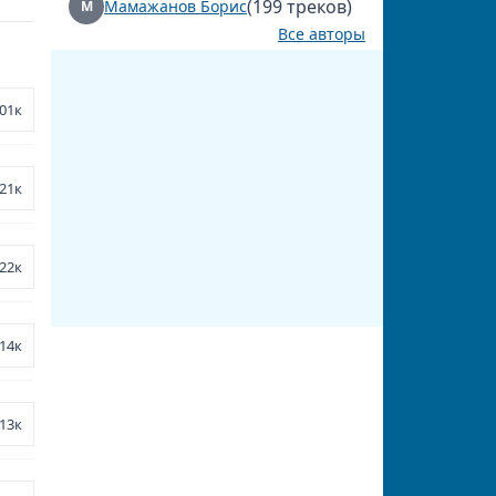
(199 треков)
Мамажанов Борис
М
Все авторы
01к
21к
22к
14к
13к