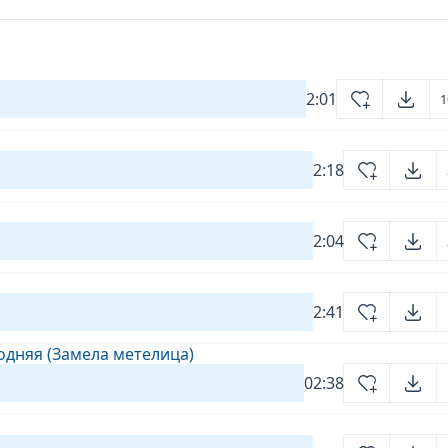
2:01
1
2:18
2:04
2:41
годняя (Замела метелица)
02:38