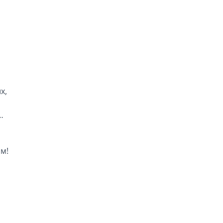
х,
…
ям!