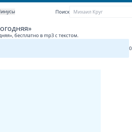
инусы
Поиск
вогодняя»
няя», бесплатно в mp3 с текстом.
0