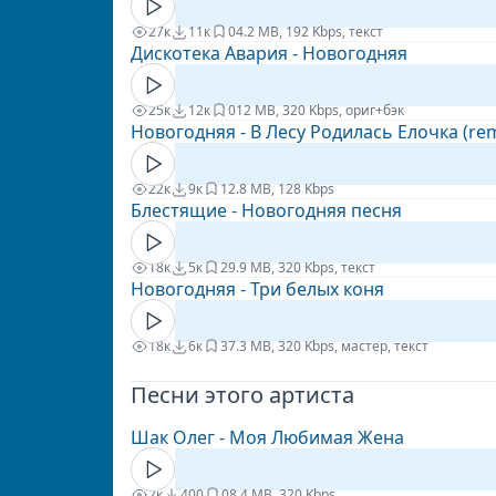
27к
11к
0
4.2 MB, 192 Kbps, текст
Дискотека Авария - Новогодняя
25к
12к
0
12 MB, 320 Kbps, ориг+бэк
Новогодняя - В Лесу Родилась Елочка (rem
22к
9к
1
2.8 MB, 128 Kbps
Блестящие - Новогодняя песня
18к
5к
2
9.9 MB, 320 Kbps, текст
Новогодняя - Три белых коня
18к
6к
3
7.3 MB, 320 Kbps, мастер, текст
Песни этого артиста
Шак Олег - Моя Любимая Жена
2к
400
0
8.4 MB, 320 Kbps