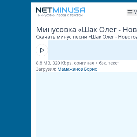
М
Минусовка «Шак Олег - Но
Скачать минус песни «Шак Олег - Новогод
8.8 MB, 320 Kbps, оригинал + бэк, текст
Загрузил:
Мамажанов Борис