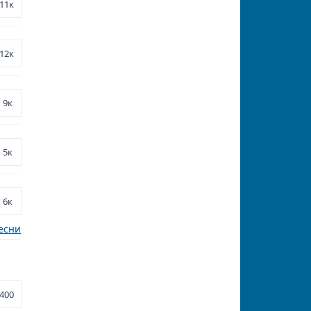
11к
12к
9к
5к
6к
есни
400