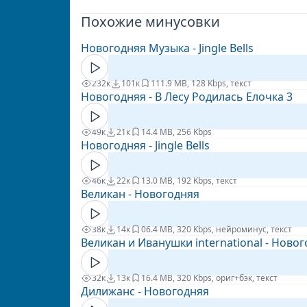
Похожие минусовки
Новогодняя Музыка - Jingle Bells
232к
101к
11
1.9 MB, 128 Kbps, текст
Новогодняя - В Лесу Родилась Елочка 3
49к
21к
1
4.4 MB, 256 Kbps
Новогодняя - Jingle Bells
46к
22к
1
3.0 MB, 192 Kbps, текст
Великан - Новогодняя
38к
14к
0
6.4 MB, 320 Kbps, нейроминус, текст
Великан и Иванушки international - Ново
32к
13к
1
6.4 MB, 320 Kbps, ориг+бэк, текст
Дилижанс - Новогодняя