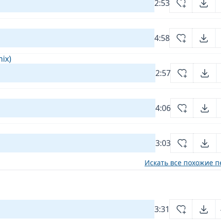
2:53
4:58
ix)
2:57
4:06
3:03
Искать все похожие п
3:31