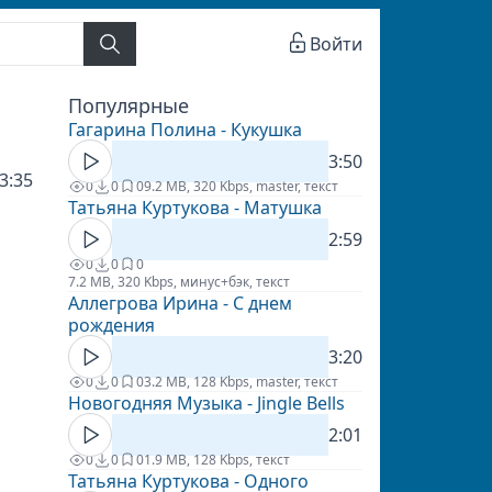
Войти
Популярные
Гагарина Полина - Кукушка
3:50
3:35
0
0
0
9.2 MB, 320 Kbps, master, текст
Татьяна Куртукова - Матушка
2:59
0
0
0
7.2 MB, 320 Kbps, минус+бэк, текст
Аллегрова Ирина - С днем
рождения
3:20
0
0
0
3.2 MB, 128 Kbps, master, текст
Новогодняя Музыка - Jingle Bells
2:01
0
0
0
1.9 MB, 128 Kbps, текст
Татьяна Куртукова - Одного