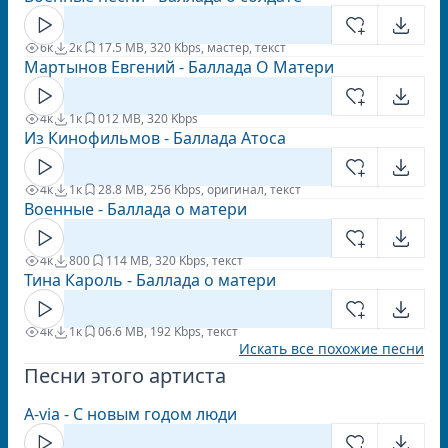
6к
2к
1
7.5 MB, 320 Kbps, мастер, текст
Мартынов Евгений - Баллада О Матери
4к
1к
0
12 MB, 320 Kbps
Из Кинофильмов - Баллада Атоса
4к
1к
2
8.8 MB, 256 Kbps, оригинал, текст
Военные - Баллада о матери
4к
800
1
14 MB, 320 Kbps, текст
Тина Кароль - Баллада о матери
4к
1к
0
6.6 MB, 192 Kbps, текст
Искать все похожие песни
Песни этого артиста
A-via - С новым годом люди