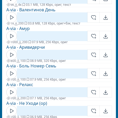
9к
4к
0
3.1 MB, 128 Kbps, ориг, текст
A-via - Валентинов День
1к
200
0
3.8 MB, 128 Kbps, ориг+бэк, текст
A-via - Амур
1000
200
0
7.9 MB, 256 Kbps, ориг
A-via - Аривидерчи
800
100
0
8.9 MB, 320 Kbps, ориг
A-via - Боль Номер Семь
700
100
0
7.9 MB, 256 Kbps, ориг
A-via - Релакс
700
200
0
7.1 MB, 256 Kbps, ориг
A-via - Не Уходи (ор)
700
100
0
6.9 MB, 256 Kbps