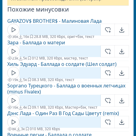
Похожие минусовки
GAYAZOV$ BROTHER$ - Малиновая Лада
36к
16к
2
8.8 MB, 320 Kbps, ориг+бэк, текст
Зара - Баллада о матери
23к
5к
0
12 MB, 320 Kbps, мастер, текст
Хиль Эдуард - Баллада о солдате (Шел солдат)
19к
5к
0
8.3 MB, 320 Kbps, текст
Soprano Турецкого - Баллада о военных летчицах
(minus Fivalex)
16к
4к
0
9.1 MB, 320 Kbps, Мастер+бэк, текст
Дэнс Лада - Один Раз В Год Сады Цветут (remix)
8к
3к
0
10 MB, 320 Kbps
Военные песни - Баллада о солдате