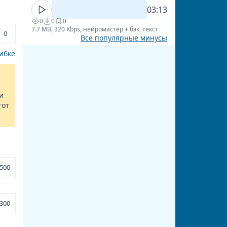
03:13
0
0
0
7.7 MB, 320 Kbps, нейромастер + бэк, текст
0
Все популярные минусы
ибке
и
тот
500
300