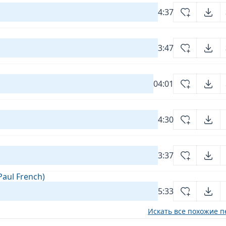
4:37
3:47
04:01
4:30
3:37
Paul French)
5:33
Искать все похожие п