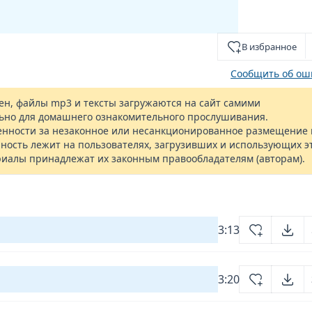
В избранное
Сообщить об ош
н, файлы mp3 и тексты загружаются на сайт самими
ьно для домашнего ознакомительного прослушивания.
енности за незаконное или несанкционированное размещение 
ность лежит на пользователях, загрузивших и использующих э
риалы принадлежат их законным правообладателям (авторам).
3:13
3:20