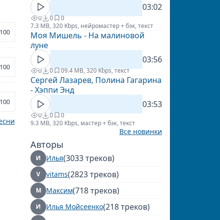
03:02
0
0
0
7.3 MB, 320 Kbps, нейромастер + бэк, текст
100
Моя Мишель - На малиновой
луне
03:56
100
0
0
0
9.4 MB, 320 Kbps, текст
Сергей Лазарев, Полина Гагарина
- Хэппи Энд
100
03:53
0
0
0
есни
9.3 MB, 320 Kbps, мастер + бэк, текст
Все новинки
Авторы
(3033 треков)
Илья
И
(2823 треков)
vitams
V
(718 треков)
Максим
М
(218 треков)
Илья Мойсеенко
И