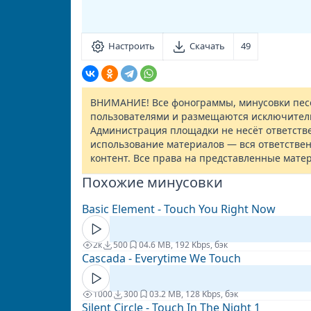
Настроить
Скачать
49
ВНИМАНИЕ! Все фонограммы, минусовки песе
пользователями и размещаются исключител
Администрация площадки не несёт ответств
использование материалов — вся ответствен
контент. Все права на представленные мате
Похожие минусовки
Basic Element - Touch You Right Now
2к
500
0
4.6 MB, 192 Kbps, бэк
Cascada - Everytime We Touch
1000
300
0
3.2 MB, 128 Kbps, бэк
Silent Circle - Touch In The Night 1