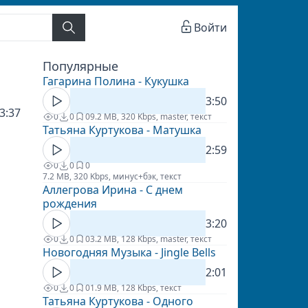
Войти
Популярные
Гагарина Полина - Кукушка
3:50
3:37
0
0
0
9.2 MB, 320 Kbps, master, текст
Татьяна Куртукова - Матушка
2:59
0
0
0
7.2 MB, 320 Kbps, минус+бэк, текст
Аллегрова Ирина - С днем
рождения
3:20
0
0
0
3.2 MB, 128 Kbps, master, текст
Новогодняя Музыка - Jingle Bells
2:01
0
0
0
1.9 MB, 128 Kbps, текст
Татьяна Куртукова - Одного