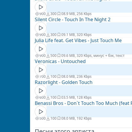
900
300
0
8.9 MB, 256 Kbps
Silent Circle - Touch In The Night 2
900
300
0
9.1 MB, 320 Kbps
Julia Life feat. Get Vibes - Just Touch Me
900
500
0
9.6 MB, 320 Kbps, минус + бэк, текст
Veronicas - Untouched
700
100
0
8.0 MB, 236 Kbps
Razorlight - Golden Touch
600
100
0
3.5 MB, 128 Kbps
Benassi Bros - Don`t Touch Too Much (feat 
500
100
0
8.0 MB, 192 Kbps
Песни этого артиста