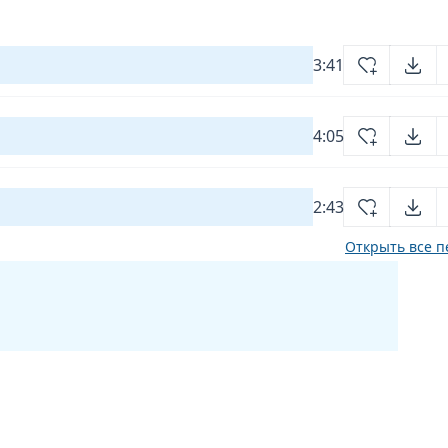
3:41
4:05
2:43
Открыть все п