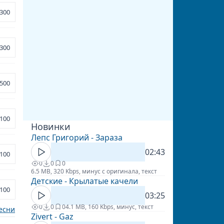
300
300
500
100
Новинки
Лепс Григорий - Зараза
02:43
100
0
0
0
6.5 MB, 320 Kbps, минус с оригинала, текст
Детские - Крылатые качели
100
03:25
0
0
0
4.1 MB, 160 Kbps, минус, текст
есни
Zivert - Gaz