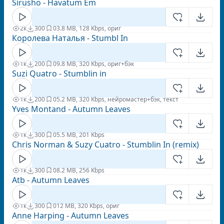
Sirusho - Havatum Em
2к
300
0
3.8 MB, 128 Kbps, ориг
Королева Наталья - Stumbl In
1к
200
0
9.8 MB, 320 Kbps, ориг+бэк
Suzi Quatro - Stumblin in
1к
200
0
5.2 MB, 320 Kbps, нейромастер+бэк, текст
Yves Montand - Autumn Leaves
1к
300
0
5.5 MB, 201 Kbps
Chris Norman & Suzy Cuatro - Stumblin In (remix)
1к
300
0
8.2 MB, 256 Kbps
Atb - Autumn Leaves
1к
300
0
12 MB, 320 Kbps, ориг
Anne Harping - Autumn Leaves