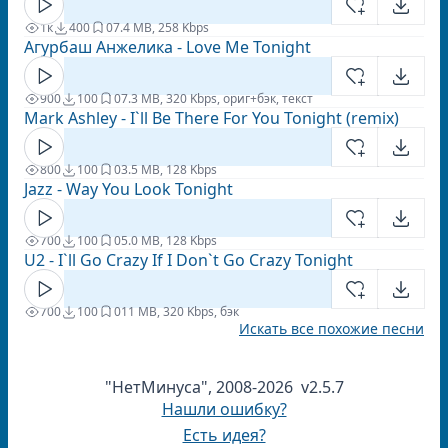
1к
400
0
7.4 MB, 258 Kbps
Агурбаш Анжелика - Love Me Tonight
900
100
0
7.3 MB, 320 Kbps, ориг+бэк, текст
Mark Ashley - I`ll Be There For You Tonight (remix)
800
100
0
3.5 MB, 128 Kbps
Jazz - Way You Look Tonight
700
100
0
5.0 MB, 128 Kbps
U2 - I`ll Go Crazy If I Don`t Go Crazy Tonight
700
100
0
11 MB, 320 Kbps, бэк
Искать все похожие песни
"НетМинуса", 2008-2026 v2.5.7
Нашли ошибку?
Есть идея?