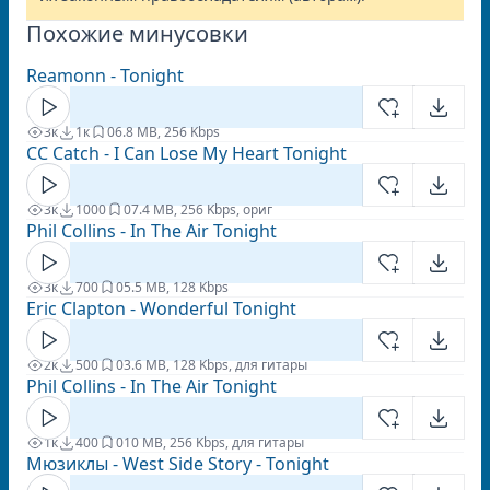
Похожие минусовки
Reamonn - Tonight
3к
1к
0
6.8 MB, 256 Kbps
CC Catch - I Can Lose My Heart Tonight
3к
1000
0
7.4 MB, 256 Kbps, ориг
Phil Collins - In The Air Tonight
3к
700
0
5.5 MB, 128 Kbps
Eric Clapton - Wonderful Tonight
2к
500
0
3.6 MB, 128 Kbps, для гитары
Phil Collins - In The Air Tonight
1к
400
0
10 MB, 256 Kbps, для гитары
Мюзиклы - West Side Story - Tonight