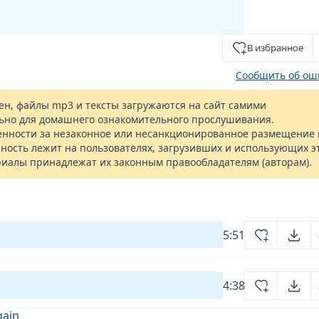
В избранное
Сообщить об ош
н, файлы mp3 и тексты загружаются на сайт самими
ьно для домашнего ознакомительного прослушивания.
енности за незаконное или несанкционированное размещение 
ность лежит на пользователях, загрузивших и использующих э
риалы принадлежат их законным правообладателям (авторам).
5:51
4:38
gain