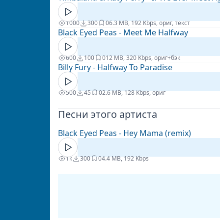
1000
300
0
6.3 MB, 192 Kbps, ориг, текст
Black Eyed Peas - Meet Me Halfway
600
100
0
12 MB, 320 Kbps, ориг+бэк
Billy Fury - Halfway To Paradise
500
45
0
2.6 MB, 128 Kbps, ориг
Песни этого артиста
Black Eyed Peas - Hey Mama (remix)
1к
300
0
4.4 MB, 192 Kbps