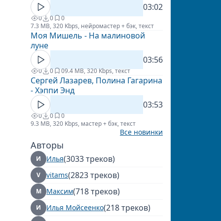
03:02
0
0
0
7.3 MB, 320 Kbps, нейромастер + бэк, текст
Моя Мишель - На малиновой
луне
03:56
0
0
0
9.4 MB, 320 Kbps, текст
Сергей Лазарев, Полина Гагарина
- Хэппи Энд
03:53
0
0
0
9.3 MB, 320 Kbps, мастер + бэк, текст
Все новинки
Авторы
(3033 треков)
Илья
И
(2823 треков)
vitams
V
(718 треков)
Максим
М
(218 треков)
Илья Мойсеенко
И