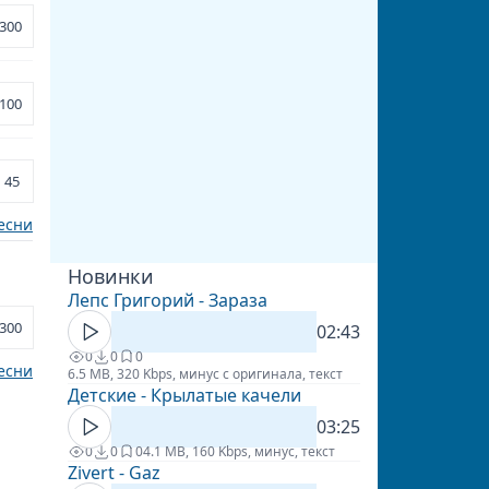
300
100
45
есни
Новинки
Лепс Григорий - Зараза
300
02:43
0
0
0
есни
6.5 MB, 320 Kbps, минус с оригинала, текст
Детские - Крылатые качели
03:25
0
0
0
4.1 MB, 160 Kbps, минус, текст
Zivert - Gaz