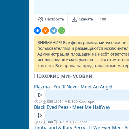
Настроить
Скачать
100
ВНИМАНИЕ! Все фонограммы, минусовки песе
пользователями и размещаются исключител
Администрация площадки не несёт ответств
использование материалов — вся ответствен
контент. Все права на представленные мате
Похожие минусовки
Plazma - You`ll Never Meet An Angel
2к
800
0
14 MB, 320 Kbps, ориг
Black Eyed Peas - Meet Me Halfway
1к
300
0
4.5 MB, 128 Kbps
Timbaland & Katy Perry - If We Ever Meet A