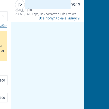
03:13
0
0
0
7.7 MB, 320 Kbps, нейромастер + бэк, текст
0
Все популярные минусы
ибке
и
тот
800
300