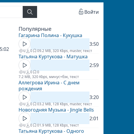
Войти
Популярные
Гагарина Полина - Кукушка
3:50
5:02
0
0
0
9.2 MB, 320 Kbps, master, текст
Татьяна Куртукова - Матушка
2:59
0
0
0
7.2 MB, 320 Kbps, минус+бэк, текст
Аллегрова Ирина - С днем
рождения
3:20
0
0
0
3.2 MB, 128 Kbps, master, текст
Новогодняя Музыка - Jingle Bells
2:01
0
0
0
1.9 MB, 128 Kbps, текст
Татьяна Куртукова - Одного