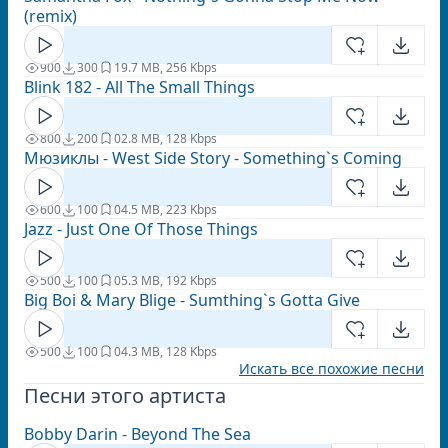
(remix)
900
300
1
9.7 MB, 256 Kbps
Blink 182 - All The Small Things
800
200
0
2.8 MB, 128 Kbps
Мюзиклы - West Side Story - Something`s Coming
600
100
0
4.5 MB, 223 Kbps
Jazz - Just One Of Those Things
500
100
0
5.3 MB, 192 Kbps
Big Boi & Mary Blige - Sumthing`s Gotta Give
500
100
0
4.3 MB, 128 Kbps
Искать все похожие песни
Песни этого артиста
Bobby Darin - Beyond The Sea