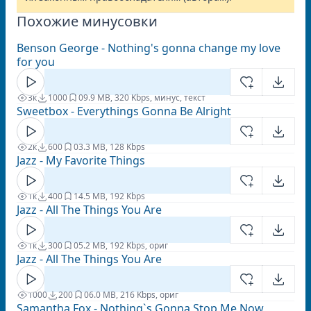
Похожие минусовки
Benson George - Nothing's gonna change my love
for you
3к
1000
0
9.9 MB, 320 Kbps, минус, текст
Sweetbox - Everythings Gonna Be Alright
2к
600
0
3.3 MB, 128 Kbps
Jazz - My Favorite Things
1к
400
1
4.5 MB, 192 Kbps
Jazz - All The Things You Are
1к
300
0
5.2 MB, 192 Kbps, ориг
Jazz - All The Things You Are
1000
200
0
6.0 MB, 216 Kbps, ориг
Samantha Fox - Nothing`s Gonna Stop Me Now