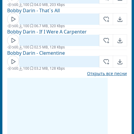
500
100
0
4.0 MB, 203 Kbps
Bobby Darin - That`s All
500
100
0
6.7 MB, 320 Kbps
Bobby Darin - If I Were A Carpenter
500
100
0
2.5 MB, 128 Kbps
Bobby Darin - Clementine
500
100
0
3.2 MB, 128 Kbps
Открыть все песни