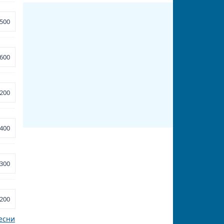
500
600
200
400
300
200
есни