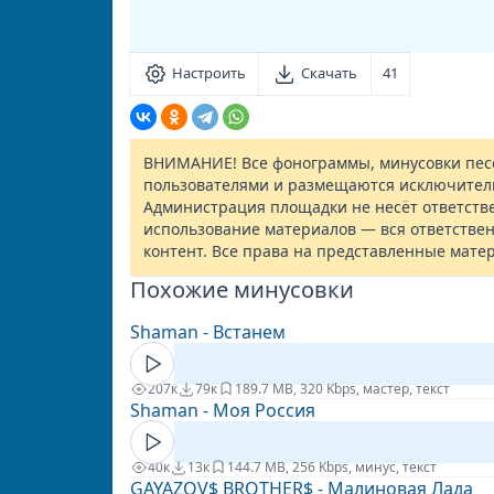
Настроить
Скачать
41
ВНИМАНИЕ! Все фонограммы, минусовки песе
пользователями и размещаются исключител
Администрация площадки не несёт ответств
использование материалов — вся ответствен
контент. Все права на представленные мате
Похожие минусовки
Shaman - Встанем
207к
79к
18
9.7 MB, 320 Kbps, мастер, текст
Shaman - Моя Россия
40к
13к
14
4.7 MB, 256 Kbps, минус, текст
GAYAZOV$ BROTHER$ - Малиновая Лада