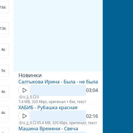
16к
13к
4к
5к
Новинки
Салтыкова Ирина - Была - не была
03:04
4к
0
0
0
7.4 MB, 320 Kbps, оригинал + бэк, текст
ХАБИБ - Рубашка красная
4к
02:16
0
0
0
5.4 MB, 320 Kbps, оригинал, текст
Машина Времени - Свеча