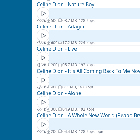
Celine Dion - Nature Boy
2к
500
0
3.7 MB, 128 Kbps
Celine Dion - Adagio
2к
600
1
7.2 MB, 224 Kbps
Celine Dion - Live
2к
200
0
5.7 MB, 192 Kbps
Celine Dion - It`s All Coming Back To Me No
1к
400
0
11 MB, 192 Kbps
Celine Dion - Alone
1к
300
0
4.9 MB, 192 Kbps
Celine Dion - A Whole New World (Peabo Br
1к
200
0
4.4 MB, 128 Kbps, ориг