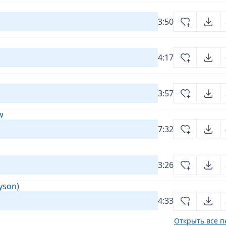
3:50
4:17
3:57
w
7:32
3:26
yson)
4:33
Открыть все п