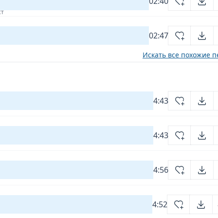
02:40
ст
02:47
Искать все похожие п
4:43
4:43
4:56
4:52