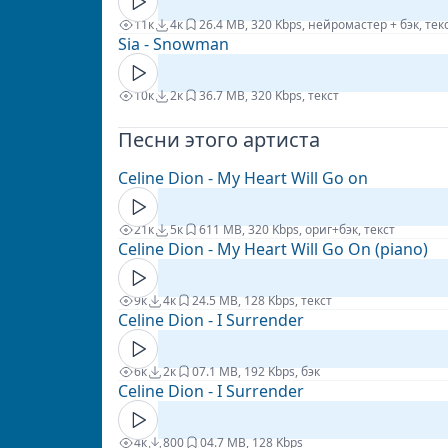
11к
4к
2
6.4 MB, 320 Kbps, нейромастер + бэк, тек
Sia - Snowman
10к
2к
3
6.7 MB, 320 Kbps, текст
Песни этого артиста
Celine Dion - My Heart Will Go on
21к
5к
6
11 MB, 320 Kbps, ориг+бэк, текст
Celine Dion - My Heart Will Go On (piano)
9к
4к
2
4.5 MB, 128 Kbps, текст
Celine Dion - I Surrender
6к
2к
0
7.1 MB, 192 Kbps, бэк
Celine Dion - I Surrender
4к
800
0
4.7 MB, 128 Kbps