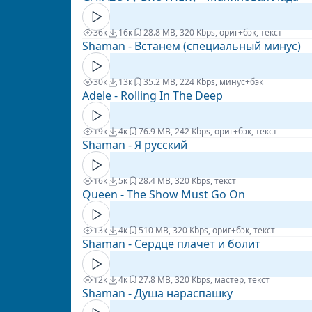
36к
16к
2
8.8 MB, 320 Kbps, ориг+бэк, текст
Shaman - Встанем (специальный минус)
30к
13к
3
5.2 MB, 224 Kbps, минус+бэк
Adele - Rolling In The Deep
19к
4к
7
6.9 MB, 242 Kbps, ориг+бэк, текст
Shaman - Я русский
16к
5к
2
8.4 MB, 320 Kbps, текст
Queen - The Show Must Go On
13к
4к
5
10 MB, 320 Kbps, ориг+бэк, текст
Shaman - Сердце плачет и болит
12к
4к
2
7.8 MB, 320 Kbps, мастер, текст
Shaman - Душа нараспашку