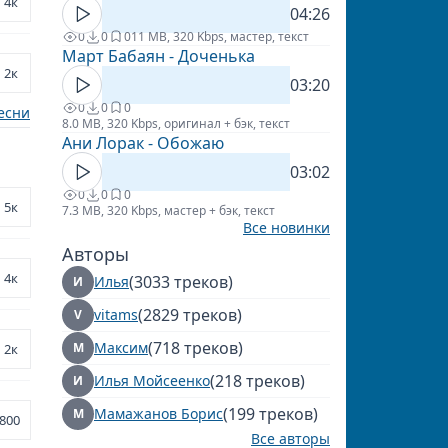
4к
04:26
0
0
0
11 MB, 320 Kbps, мастер, текст
Март Бабаян - Доченька
2к
03:20
0
0
0
есни
8.0 MB, 320 Kbps, оригинал + бэк, текст
Ани Лорак - Обожаю
03:02
0
0
0
5к
7.3 MB, 320 Kbps, мастер + бэк, текст
Все новинки
Авторы
4к
(3033 треков)
Илья
И
(2829 треков)
vitams
V
(718 треков)
Максим
М
2к
(218 треков)
Илья Мойсеенко
И
(199 треков)
Мамажанов Борис
М
800
Все авторы