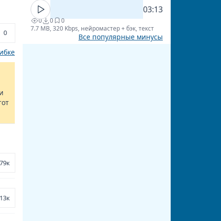
03:13
0
0
0
7.7 MB, 320 Kbps, нейромастер + бэк, текст
0
Все популярные минусы
ибке
и
тот
79к
13к