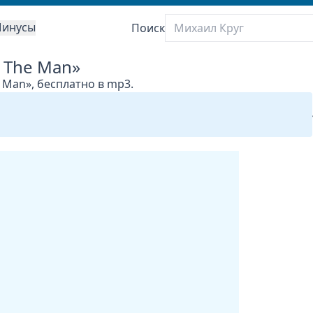
инусы
Поиск
e The Man»
e Man», бесплатно в mp3.