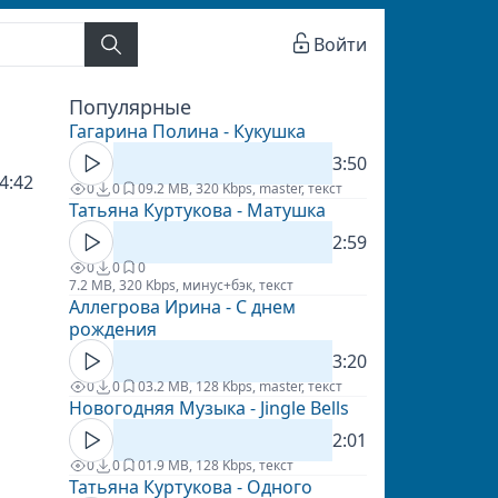
Войти
Популярные
Гагарина Полина - Кукушка
3:50
4:42
0
0
0
9.2 MB, 320 Kbps, master, текст
Татьяна Куртукова - Матушка
2:59
0
0
0
7.2 MB, 320 Kbps, минус+бэк, текст
Аллегрова Ирина - С днем
рождения
3:20
0
0
0
3.2 MB, 128 Kbps, master, текст
Новогодняя Музыка - Jingle Bells
2:01
0
0
0
1.9 MB, 128 Kbps, текст
Татьяна Куртукова - Одного