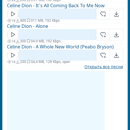
Celine Dion - It`s All Coming Back To Me Now
1к
400
0
11 MB, 192 Kbps
Celine Dion - Alone
1к
300
0
4.9 MB, 192 Kbps
Celine Dion - A Whole New World (Peabo Bryson)
1к
200
0
4.4 MB, 128 Kbps, ориг
Открыть все песни