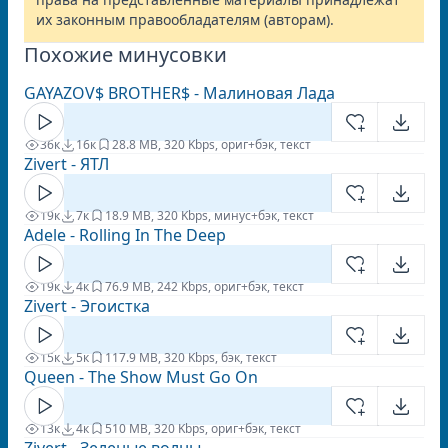
их законным правообладателям (авторам).
Похожие минусовки
GAYAZOV$ BROTHER$ - Малиновая Лада
36к
16к
2
8.8 MB, 320 Kbps, ориг+бэк, текст
Zivert - ЯТЛ
19к
7к
1
8.9 MB, 320 Kbps, минус+бэк, текст
Adele - Rolling In The Deep
19к
4к
7
6.9 MB, 242 Kbps, ориг+бэк, текст
Zivert - Эгоистка
15к
5к
11
7.9 MB, 320 Kbps, бэк, текст
Queen - The Show Must Go On
13к
4к
5
10 MB, 320 Kbps, ориг+бэк, текст