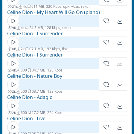
21к
4к
6
11 MB, 320 Kbps, ориг+бэк, текст
Celine Dion - My Heart Will Go On (piano)
9к
4к
2
4.5 MB, 128 Kbps, текст
Celine Dion - I Surrender
6к
2к
0
7.1 MB, 192 Kbps, бэк
Celine Dion - I Surrender
4к
800
0
4.7 MB, 128 Kbps
Celine Dion - Nature Boy
2к
500
0
3.7 MB, 128 Kbps
Celine Dion - Adagio
2к
600
1
7.2 MB, 224 Kbps
Celine Dion - Live
2к
200
0
5.7 MB, 192 Kbps