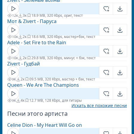
Zivert - Зеленые волны
12к
3к
1
8.9 MB, 320 Kbps, ориг, текст
Мот & Zivert - Паруса
10к
2к
1
8.6 MB, 320 Kbps, мастер+бэк, текст
Adele - Set Fire to the Rain
10к
2к
2
9.8 MB, 320 Kbps, минус + бэк, текст
Zivert - Гудбай
9к
2к
0
9.5 MB, 320 Kbps, мастер + бэк, текст
Queen - We Are The Champions
9к
4к
1
2.7 MB, 128 Kbps, для гитары
Искать все похожие песни
Песни этого артиста
Celine Dion - My Heart Will Go on