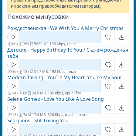
их законным правообладателям (авторам).
Похожие минусовки
Рождественская - We Wish You A Merry Christmas
80к
36к
5
889 kB, 105 Kbps, текст
Детские - Happy Birthday To You / С днем рожденья
тебя
36к
13к
5
1.7 MB, 192 Kbps, текст
Modern Talking - You`re My Heart, You`re My Soul
14к
6к
2
4.9 MB, 185 Kbps, ориг+бэк
Selena Gomez - Love You Like A Love Song
13к
7к
1
7.4 MB, 320 Kbps, master, текст
Scorpions - Still Loving You