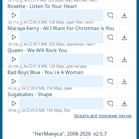
11к
3к
2
16 MB, 320 Kbps, мастер+бэк, текст
Roxette - Listen To Your Heart
11к
4к
6
5.4 MB, 128 Kbps, ориг+бэк, текст
Maraya Kerry - All I Want For Christmas is You
10к
4к
3
9.7 MB, 320 Kbps, оригинал, текст
Queen - We Will Rock You
10к
4к
0
1.9 MB, 128 Kbps, для гитары
Bad Boys Blue - You`re A Woman
7к
3к
3
9.0 MB, 256 Kbps, ориг
Sugababes - Shape
6к
3к
0
5.0 MB, 160 Kbps, бэк
Искать все похожие песни
"НетМинуса", 2008-2026 v2.5.7