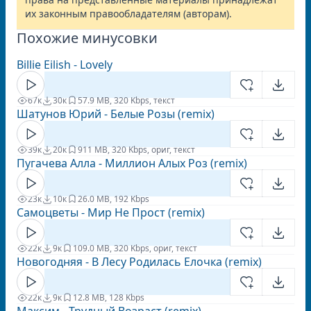
их законным правообладателям (авторам).
Похожие минусовки
Billie Eilish - Lovely
67к
30к
5
7.9 MB, 320 Kbps, текст
Шатунов Юрий - Белые Розы (remix)
39к
20к
9
11 MB, 320 Kbps, ориг, текст
Пугачева Алла - Миллион Алых Роз (remix)
23к
10к
2
6.0 MB, 192 Kbps
Самоцветы - Мир Не Прост (remix)
22к
9к
10
9.0 MB, 320 Kbps, ориг, текст
Новогодняя - В Лесу Родилась Елочка (remix)
22к
9к
1
2.8 MB, 128 Kbps