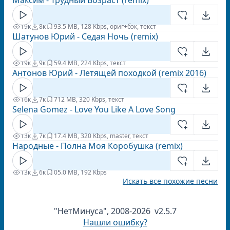
Максим - Трудный Возраст (remix)
19к
8к
9
3.5 MB, 128 Kbps, ориг+бэк, текст
Шатунов Юрий - Седая Ночь (remix)
19к
9к
5
9.4 MB, 224 Kbps, текст
Антонов Юрий - Летящей походкой (remix 2016)
16к
7к
7
12 MB, 320 Kbps, текст
Selena Gomez - Love You Like A Love Song
13к
7к
1
7.4 MB, 320 Kbps, master, текст
Народные - Полна Моя Коробушка (remix)
13к
6к
0
5.0 MB, 192 Kbps
Искать все похожие песни
"НетМинуса", 2008-2026 v2.5.7
Нашли ошибку?