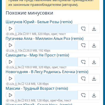
их законным правообладателям (авторам).
Похожие минусовки
Шатунов Юрий - Белые Розы (remix)
39к
20к
9
11 MB, 320 Kbps, ориг, текст
Пугачева Алла - Миллион Алых Роз (remix)
23к
10к
2
6.0 MB, 192 Kbps
Самоцветы - Мир Не Прост (remix)
22к
9к
10
9.0 MB, 320 Kbps, ориг, текст
Новогодняя - В Лесу Родилась Елочка (remix)
22к
9к
1
2.8 MB, 128 Kbps
Максим - Трудный Возраст (remix)
19к
8к
9
3.5 MB, 128 Kbps, ориг+бэк, текст