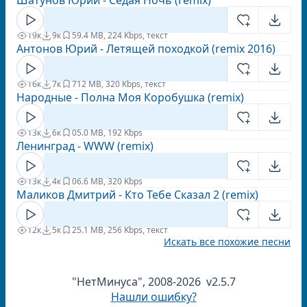
Шатунов Юрий - Седая Ночь (remix)
19к
9к
5
9.4 MB, 224 Kbps, текст
Антонов Юрий - Летящей походкой (remix 2016)
16к
7к
7
12 MB, 320 Kbps, текст
Народные - Полна Моя Коробушка (remix)
13к
6к
0
5.0 MB, 192 Kbps
Ленинград - WWW (remix)
13к
4к
0
6.6 MB, 320 Kbps
Маликов Дмитрий - Кто Тебе Сказал 2 (remix)
12к
5к
2
5.1 MB, 256 Kbps, текст
Искать все похожие песни
"НетМинуса", 2008-2026 v2.5.7
Нашли ошибку?