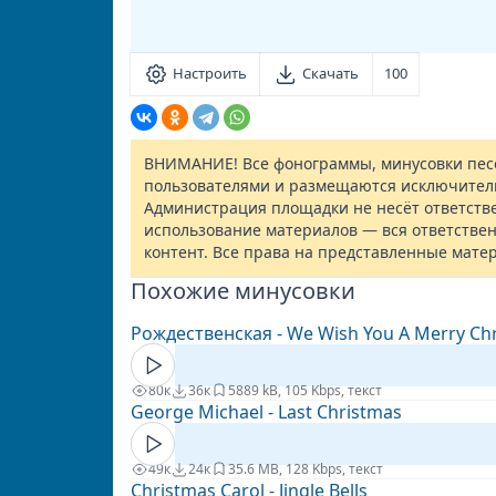
Настроить
Скачать
100
ВНИМАНИЕ! Все фонограммы, минусовки песе
пользователями и размещаются исключител
Администрация площадки не несёт ответств
использование материалов — вся ответствен
контент. Все права на представленные мате
Похожие минусовки
Рождественская - We Wish You A Merry Ch
80к
36к
5
889 kB, 105 Kbps, текст
George Michael - Last Christmas
49к
24к
3
5.6 MB, 128 Kbps, текст
Christmas Carol - Jingle Bells