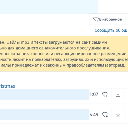
В избранное
Сообщить об ош
н, файлы mp3 и тексты загружаются на сайт самими
ьно для домашнего ознакомительного прослушивания.
енности за незаконное или несанкционированное размещение 
ность лежит на пользователях, загрузивших и использующих э
риалы принадлежат их законным правообладателям (авторам).
ristmas
1:07
5:49