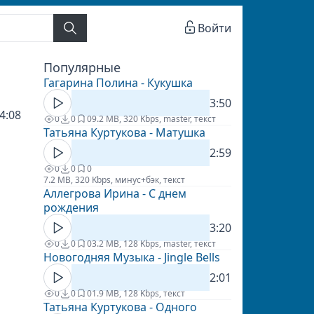
Войти
Популярные
Гагарина Полина - Кукушка
3:50
4:08
0
0
0
9.2 MB, 320 Kbps, master, текст
Татьяна Куртукова - Матушка
2:59
0
0
0
7.2 MB, 320 Kbps, минус+бэк, текст
Аллегрова Ирина - С днем
рождения
3:20
0
0
0
3.2 MB, 128 Kbps, master, текст
Новогодняя Музыка - Jingle Bells
2:01
0
0
0
1.9 MB, 128 Kbps, текст
Татьяна Куртукова - Одного