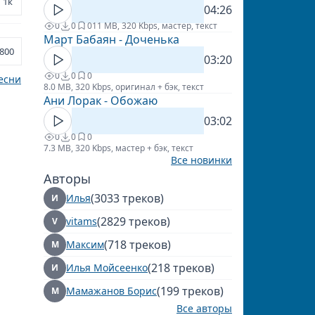
1к
04:26
0
0
0
11 MB, 320 Kbps, мастер, текст
Март Бабаян - Доченька
800
03:20
0
0
0
есни
8.0 MB, 320 Kbps, оригинал + бэк, текст
Ани Лорак - Обожаю
03:02
0
0
0
7.3 MB, 320 Kbps, мастер + бэк, текст
Все новинки
Авторы
(3033 треков)
Илья
И
(2829 треков)
vitams
V
(718 треков)
Максим
М
(218 треков)
Илья Мойсеенко
И
(199 треков)
Мамажанов Борис
М
Все авторы