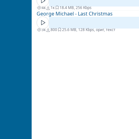
4к
1к
1
8.4 MB, 256 Kbps
George Michael - Last Christmas
3к
800
2
5.6 MB, 128 Kbps, ориг, текст