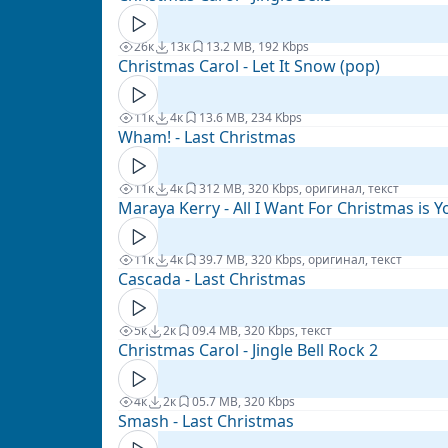
26к
13к
1
3.2 MB, 192 Kbps
Christmas Carol - Let It Snow (pop)
11к
4к
1
3.6 MB, 234 Kbps
Wham! - Last Christmas
11к
4к
3
12 MB, 320 Kbps, оригинал, текст
Maraya Kerry - All I Want For Christmas is Y
11к
4к
3
9.7 MB, 320 Kbps, оригинал, текст
Cascada - Last Christmas
5к
2к
0
9.4 MB, 320 Kbps, текст
Christmas Carol - Jingle Bell Rock 2
4к
2к
0
5.7 MB, 320 Kbps
Smash - Last Christmas