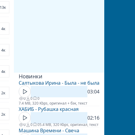
13к
4к
4к
4к
Новинки
Салтыкова Ирина - Была - не была
03:04
2к
0
0
0
7.4 MB, 320 Kbps, оригинал + бэк, текст
ХАБИБ - Рубашка красная
2к
02:16
0
0
0
5.4 MB, 320 Kbps, оригинал, текст
Машина Времени - Свеча