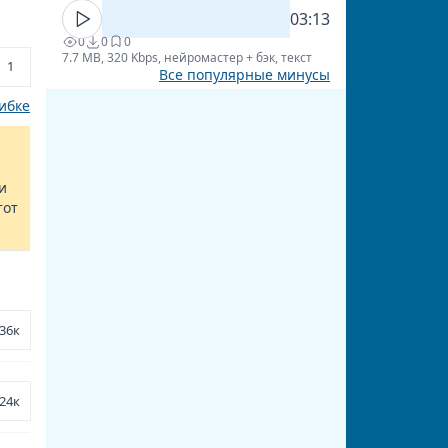
03:13
0
0
0
7.7 MB, 320 Kbps, нейромастер + бэк, текст
1
Все популярные минусы
ибке
и
тот
36к
24к