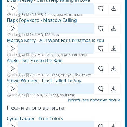
Elvis Presley - Can't Help Falling in Love
11к
3к
4
5.8 MB, 0 Kbps, ориг+бэк, текст
Парк Горького - Moscow Calling
11к
4к
0
4.4 MB, 128 Kbps
Maraya Kerry - All I Want For Christmas is You
11к
4к
3
9.7 MB, 320 Kbps, оригинал, текст
Adele - Set Fire to the Rain
10к
2к
2
9.8 MB, 320 Kbps, минус + бэк, текст
Stevie Wonder - I Just Called To Say
10к
4к
1
11 MB, 320 Kbps, ориг+бэк
Искать все похожие песни
Песни этого артиста
Cyndi Lauper - True Colors