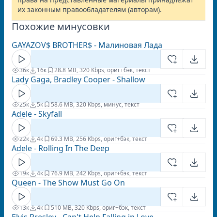
их законным правообладателям (авторам).
Похожие минусовки
GAYAZOV$ BROTHER$ - Малиновая Лада
36к
16к
2
8.8 MB, 320 Kbps, ориг+бэк, текст
Lady Gaga, Bradley Cooper - Shallow
25к
5к
5
8.6 MB, 320 Kbps, минус, текст
Adele - Skyfall
22к
4к
6
9.3 MB, 256 Kbps, ориг+бэк, текст
Adele - Rolling In The Deep
19к
4к
7
6.9 MB, 242 Kbps, ориг+бэк, текст
Queen - The Show Must Go On
13к
4к
5
10 MB, 320 Kbps, ориг+бэк, текст