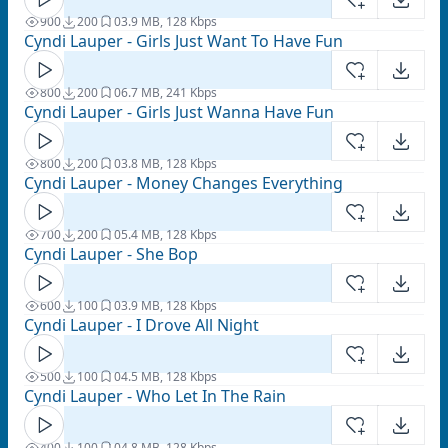
900
200
0
3.9 MB, 128 Kbps
Cyndi Lauper - Girls Just Want To Have Fun
800
200
0
6.7 MB, 241 Kbps
Cyndi Lauper - Girls Just Wanna Have Fun
800
200
0
3.8 MB, 128 Kbps
Cyndi Lauper - Money Changes Everything
700
200
0
5.4 MB, 128 Kbps
Cyndi Lauper - She Bop
600
100
0
3.9 MB, 128 Kbps
Cyndi Lauper - I Drove All Night
500
100
0
4.5 MB, 128 Kbps
Cyndi Lauper - Who Let In The Rain
400
100
0
4.8 MB, 128 Kbps