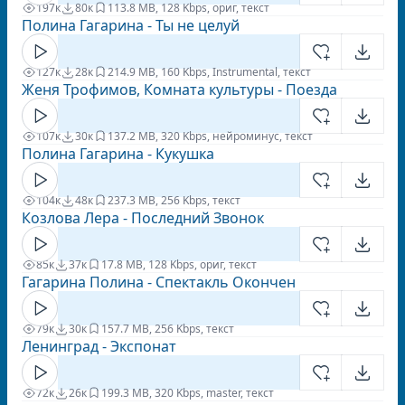
197к
80к
11
3.8 MB, 128 Kbps, ориг, текст
Полина Гагарина - Ты не целуй
127к
28к
21
4.9 MB, 160 Kbps, Instrumental, текст
Женя Трофимов, Комната культуры - Поезда
107к
30к
13
7.2 MB, 320 Kbps, нейроминус, текст
Полина Гагарина - Кукушка
104к
48к
23
7.3 MB, 256 Kbps, текст
Козлова Лера - Последний Звонок
85к
37к
1
7.8 MB, 128 Kbps, ориг, текст
Гагарина Полина - Спектакль Окончен
79к
30к
15
7.7 MB, 256 Kbps, текст
Ленинград - Экспонат
72к
26к
19
9.3 MB, 320 Kbps, master, текст