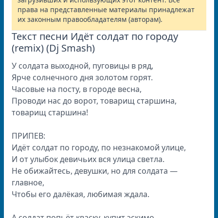
права на представленные материалы принадлежат
их законным правообладателям (авторам).
Текст песни Идёт солдат по городу
(remix) (Dj Smash)
У солдата выходной, пуговицы в ряд,
Ярче солнечного дня золотом горят.
Часовые на посту, в городе весна,
Проводи нас до ворот, товарищ старшина,
товарищ старшина!
ПРИПЕВ:
Идёт солдат по городу, по незнакомой улице,
И от улыбок девичьих вся улица светла.
Не обижайтесь, девушки, но для солдата —
главное,
Чтобы его далёкая, любимая ждала.
А солдат попьёт кваску, купит эскимо,