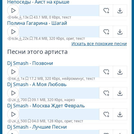
Непоседы - Аист на крыше
64к
13к
4
3.1 MB, 0 Kbps, текст
Полина Гагарина - Шагай
63к
22к
7
8.4 MB, 320 Kbps, ориг, текст
Искать все похожие песни
Песни этого артиста
Dj Smash - Позвони
6к
1к
1
7.2 MB, 320 Kbps, нейроминус, текст
Dj Smash - А Моя Любовь
2к
700
0
9.1 MB, 320 Kbps, нарез
Dj Smash - Москва Ждет Февраль
2к
500
0
4.0 MB, 128 Kbps, ориг, текст
Dj Smash - Лучшие Песни