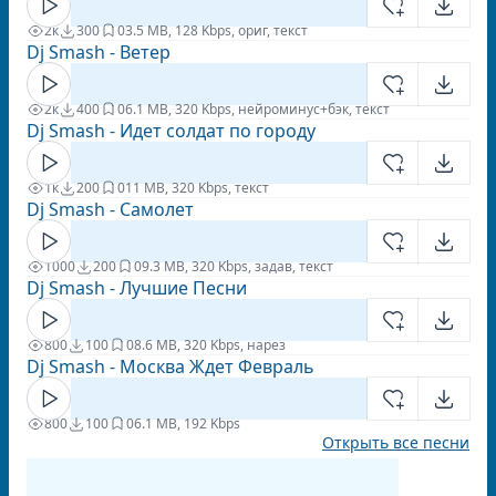
2к
300
0
3.5 MB, 128 Kbps, ориг, текст
Dj Smash - Ветер
2к
400
0
6.1 MB, 320 Kbps, нейроминус+бэк, текст
Dj Smash - Идет солдат по городу
1к
200
0
11 MB, 320 Kbps, текст
Dj Smash - Самолет
1000
200
0
9.3 MB, 320 Kbps, задав, текст
Dj Smash - Лучшие Песни
800
100
0
8.6 MB, 320 Kbps, нарез
Dj Smash - Москва Ждет Февраль
800
100
0
6.1 MB, 192 Kbps
Открыть все песни