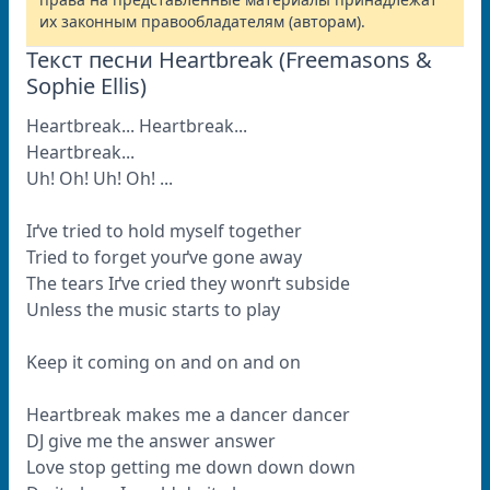
их законным правообладателям (авторам).
Текст песни Heartbreak (Freemasons &
Sophie Ellis)
Heartbreak... Heartbreak...
Heartbreak...
Uh! Oh! Uh! Oh! ...
Iґve tried to hold myself together
Tried to forget youґve gone away
The tears Iґve cried they wonґt subside
Unless the music starts to play
Keep it coming on and on and on
Heartbreak makes me a dancer dancer
DJ give me the answer answer
Love stop getting me down down down