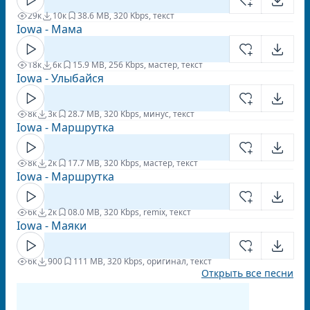
29к
10к
3
8.6 MB, 320 Kbps, текст
Iowa - Мама
18к
6к
1
5.9 MB, 256 Kbps, мастер, текст
Iowa - Улыбайся
8к
3к
2
8.7 MB, 320 Kbps, минус, текст
Iowa - Маршрутка
8к
2к
1
7.7 MB, 320 Kbps, мастер, текст
Iowa - Маршрутка
6к
2к
0
8.0 MB, 320 Kbps, remix, текст
Iowa - Маяки
6к
900
1
11 MB, 320 Kbps, оригинал, текст
Открыть все песни