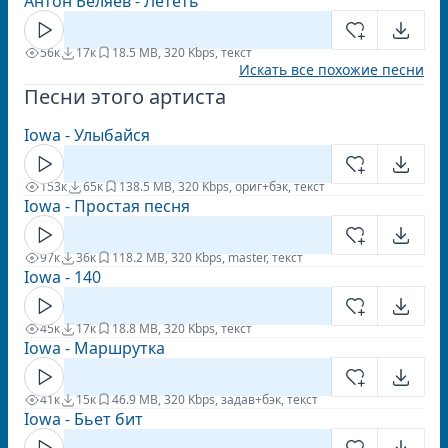
Антон Беляев - Лететь
56к
17к
1
8.5 MB, 320 Kbps, текст
Искать все похожие песни
Песни этого артиста
Iowa - Улыбайся
153к
65к
13
8.5 MB, 320 Kbps, ориг+бэк, текст
Iowa - Простая песня
97к
36к
11
8.2 MB, 320 Kbps, master, текст
Iowa - 140
45к
17к
1
8.8 MB, 320 Kbps, текст
Iowa - Маршрутка
41к
15к
4
6.9 MB, 320 Kbps, задав+бэк, текст
Iowa - Бьет бит