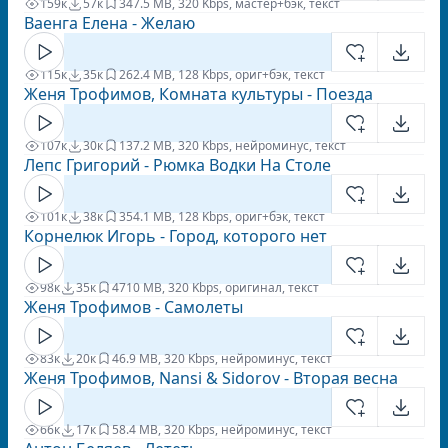
159к
57к
34
7.5 MB, 320 Kbps, мастер+бэк, текст
Ваенга Елена - Желаю
115к
35к
26
2.4 MB, 128 Kbps, ориг+бэк, текст
Женя Трофимов, Комната культуры - Поезда
107к
30к
13
7.2 MB, 320 Kbps, нейроминус, текст
Лепс Григорий - Рюмка Водки На Столе
101к
38к
35
4.1 MB, 128 Kbps, ориг+бэк, текст
Корнелюк Игорь - Город, которого нет
98к
35к
47
10 MB, 320 Kbps, оригинал, текст
Женя Трофимов - Самолеты
83к
20к
4
6.9 MB, 320 Kbps, нейроминус, текст
Женя Трофимов, Nansi & Sidorov - Вторая весна
66к
17к
5
8.4 MB, 320 Kbps, нейроминус, текст