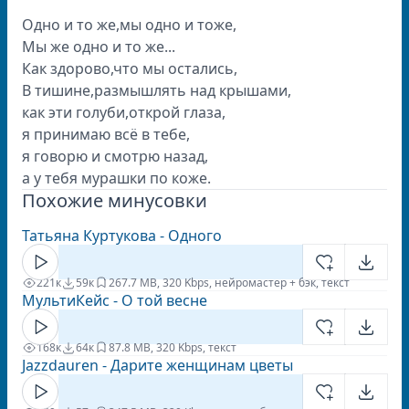
Одно и то же,мы одно и тоже,
Мы же одно и то же...
Как здорово,что мы остались,
В тишине,размышлять над крышами,
как эти голуби,открой глаза,
я принимаю всё в тебе,
я говорю и смотрю назад,
а у тебя мурашки по коже.
Похожие минусовки
Татьяна Куртукова - Одного
221к
59к
26
7.7 MB, 320 Kbps, нейромастер + бэк, текст
МультиКейс - О той весне
168к
64к
8
7.8 MB, 320 Kbps, текст
Jazzdauren - Дарите женщинам цветы